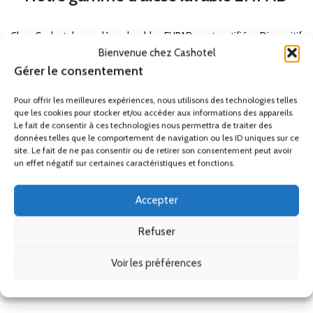
Chez Cashotel, nos alèses lavables EHPAD sont certifiées Dispositif
Médical (MD) et Oeko-Tex® Standard 100. Disponibles en plusieurs
Bienvenue chez Cashotel
formats :
Gérer le consentement
-
Alèse lavable 75x85 cm
Pour offrir les meilleures expériences, nous utilisons des technologies telles
-
Alèse lavable 85x90 cm
que les cookies pour stocker et/ou accéder aux informations des appareils.
Le fait de consentir à ces technologies nous permettra de traiter des
-
Alèse lavable grand format 90x210 cm
données telles que le comportement de navigation ou les ID uniques sur ce
-
Alèse lavable chaise 45x45 cm
site. Le fait de ne pas consentir ou de retirer son consentement peut avoir
un effet négatif sur certaines caractéristiques et fonctions.
Par ailleurs, consultez les recommandations officielles sur la
prévention des escarres et l'incontinence en EHPAD sur le site de la
Accepter
Haute Autorité
de Santé.
Pour toute demande de devis ou de conseil, contactez notre
Refuser
équipe au 06 83 61 63 84 ou via notre
formulaire de devis gratuit
.
Voir les préférences
Conclusion