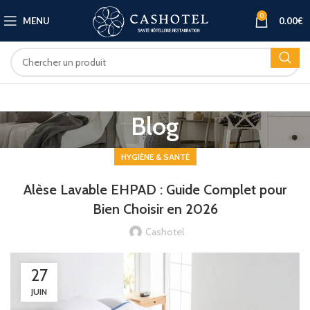
0
MENU
0.00
€
Blog
HYGIÈNE & SANTÉ
Alèse Lavable EHPAD : Guide Complet pour
Bien Choisir en 2026
Cashotel
27
JUIN