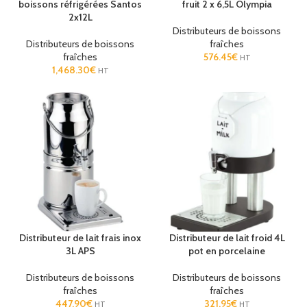
boissons réfrigérées Santos
fruit 2 x 6,5L Olympia
2x12L
Distributeurs de boissons
Distributeurs de boissons
fraîches
fraîches
576.45
€
HT
1,468.30
€
HT
Distributeur de lait frais inox
Distributeur de lait froid 4L
3L APS
pot en porcelaine
Distributeurs de boissons
Distributeurs de boissons
fraîches
fraîches
447.90
€
321.95
€
HT
HT