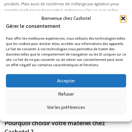
produits. Mais aussi de systèmes de mélange par agitation pour
garantir une boisson homogène, même pour les jus avec pulpe.
Choisir un
distributeur de boissons réfrigéré
chez un spécialiste
Bienvenue chez Cashotel
B2B, c'est l'assurance d'un matériel professionnel. Nos distributeurs
Gérer le consentement
sont dotés d'un groupe frigorifique puissant capable de supporter
des ouvertures fréquentes en salle.
Pour offrir les meilleures expériences, nous utilisons des technologies telles
que les cookies pour stocker et/ou accéder aux informations des appareils.
Hygiène, sécurité et entretien facilité
Le fait de consentir à ces technologies nous permettra de traiter des
données telles que le comportement de navigation ou les ID uniques sur ce
site. Le fait de ne pas consentir ou de retirer son consentement peut avoir
Le secteur CHR impose des normes d'hygiène strictes. Chaque
un effet négatif sur certaines caractéristiques et fonctions.
distributeur de boissons réfrigéré
professionnel que nous
proposons est conçu pour un nettoyage rapide : cuves amovibles,
Accepter
robinets anti-gouttes démontables et bacs de récupération en acier
inoxydable. La robustesse des matériaux utilisés garantit que votre
Refuser
distributeur de boissons réfrigéré
restera performant saison après
saison, même en usage intensif dans les collectivités ou les
Voir les préférences
résidences de vacances.
Pourquoi choisir votre matériel chez
Cashotel ?