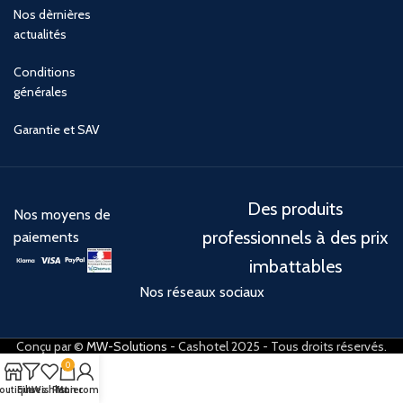
Nos dèrnières
actualités
Conditions
générales
Garantie et SAV
Des produits
Nos moyens de
professionnels à des prix
paiements
imbattables
Nos réseaux sociaux
Conçu par ©
MW-Solutions
- Cashotel 2025 - Tous droits réservés.
0
outique
Filtres
Wishlist
Panier
Mon compte