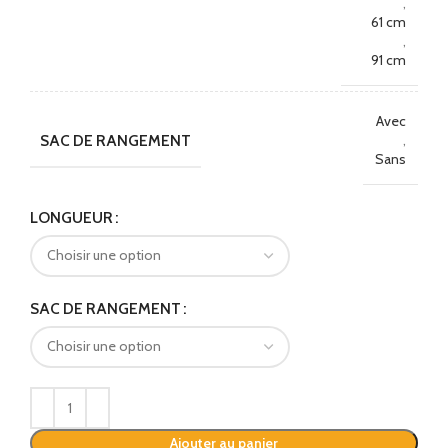
,
61 cm
,
91 cm
Avec
SAC DE RANGEMENT
,
Sans
Alternative:
LONGUEUR
SAC DE RANGEMENT
Ajouter au panier