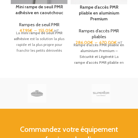
Mini rampe de seuil PMR
Rampe d’accès PMR
adhésive en caoutchouc
pliable en aluminium
Premium
Rampes de seuil PMR
47.95
€
–
155.05
€
Rampes d'accès PMR
HT
La
mini rampe de seuil PMR
pliables
adhésive
est la solution la plus
286.00
€
–
670.00
€
HT
rapide et la plus propre pour
Rampe d’accès PMR pliable en
franchir les petits dénivelés
aluminium Premium –
(de 1 à 7 cm). Grâce à sa face
Sécurité et Légèreté
La
intérieure auto-adhésive
rampe d’accès PMR pliable
en
d'une efficacité extrême, elle
aluminium Premium est la
se fixe en quelques secondes
solution technique idéale
sur vos seuils de porte,
pour améliorer l’accessibilité
entrées de douche ou porte-
des personnes à mobilité
fenêtres. Fabriquée en
réduite (fauteuils roulants,
caoutchouc robuste et
scooters, poussettes).
antidérapant, cette mini
Utilisable dans un cadre privé
rampe garantit une
ou professionnel (ERP), elle
circulation fluide et sécurisée
garantit des déplacements
pour les fauteuils roulants et
fluides et sécurisés grâce à sa
déambulateurs, sans avoir
structure haute résistance et
Commandez votre équipement
besoin de percer vos sols.
son design ergonomique.