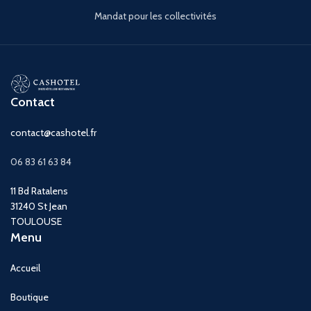
professionnelle offre une
Mandat pour les collectivités
autonomie totale à vos
visiteurs, valorise votre
établissement et assure une
mise en conformité
immédiate avec les normes
d'accessibilité en vigueur.
Contact
Livraison
contact@cashotel.fr
06 83 61 63 84
Gratuite
en France
Métropolitaine (Hors Corse).
11 Bd Ratalens
31240 St Jean
TOULOUSE
Menu
Accueil
Boutique