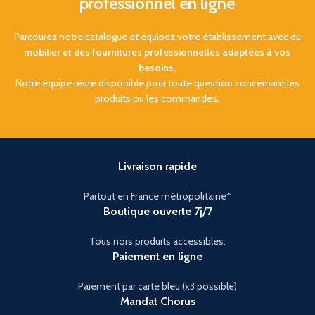
professionnel en ligne
Fixation Instantanée :
Fiscalité :
TVA réduite à
Bandes adhésives haute
seulement 5,5% applicable
performance incluses.
Parcourez notre catalogue et équipez votre établissement avec du
Structure :
Aluminium en
mobilier et des fournitures professionnelles adaptées à vos
Polyvalence :
Hauteurs
nid d’abeille, à la fois très
besoins
.
disponibles de 1 cm à 7 cm
robuste et ultra-légère
(largeur standard 100 cm).
Notre équipe reste disponible pour toute question concernant les
Sécurité :
Chasse-roues
produits ou les commandes.
Sécurité :
Surface striée
latéraux et revêtement
antidérapante et étanche.
antidérapant bleu haute
visibilité
Capacité :
Supporte jusqu'à
500 kg de charge.
Adhérence :
Surface
offrant une forte accroche,
Livraison rapide
Ajustable :
Se découpe
même par temps humide
facilement au cutter pour
Partout en France métropolitaine*
un ajustement sur-
Transport :
Poignée
mesure.
Boutique ouverte 7j/7
intégrée et fermeture par
attaches velcro pour un
transport aisé
Tous nors produits accessibles.
Paiement en ligne
Installation :
Déploiement
Livraison
et pliage faciles, sans outils
nécessaires
Paiement par carte bleu (x3 possible)
Gratuite
en France
Mandat Chorus
Métropolitaine (Hors Corse).
Discrète et fiable, cette rampe