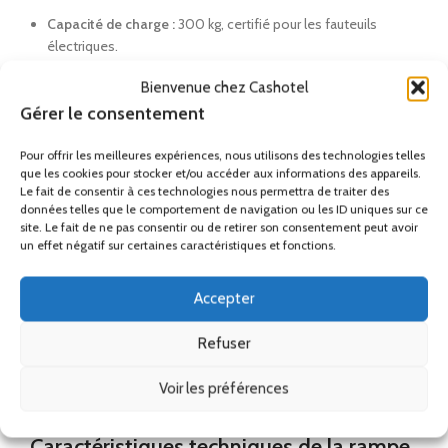
Capacité de charge :
300 kg, certifié pour les fauteuils
électriques.
Bienvenue chez Cashotel
Transport aisé :
Elle se plie en deux dans le sens de la
longueur et se transporte facilement grâce à sa poignée et
Gérer le consentement
ses sangles de verrouillage.
Pour offrir les meilleures expériences, nous utilisons des technologies telles
que les cookies pour stocker et/ou accéder aux informations des appareils.
Stockage :
Option sacoche de rangement disponible pour
Le fait de consentir à ces technologies nous permettra de traiter des
protéger la rampe après usage.
données telles que le comportement de navigation ou les ID uniques sur ce
site. Le fait de ne pas consentir ou de retirer son consentement peut avoir
Mise aux normes ERP et fiscalité
un effet négatif sur certaines caractéristiques et fonctions.
L’achat d’une
rampe PMR pliable aluminium
est éligible à une
Accepter
TVA de 5,5%.
Ce qui en fait un investissement très attractif
pour les gestionnaires d’ERP souhaitant se mettre en
Refuser
conformité rapidement. Pour une accessibilité exemplaire,
nous vous recommandons de découvrir nos
équipements
Voir les préférences
PMR professionnels.
Caractéristiques techniques de la rampe