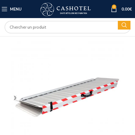
0
MENU
0.00
€