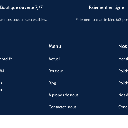
Boutique ouverte 7j/7
Paiement en ligne
us nors produits accessibles.
Paiement par carte bleu (x3 pos
Menu
Nos 
otel.fr
Accueil
Menti
 84
Boutique
Polit
ns
Blog
Polit
an
A propos de nous
Nos d
Contactez-nous
Condi
Bureau d'études
Garan