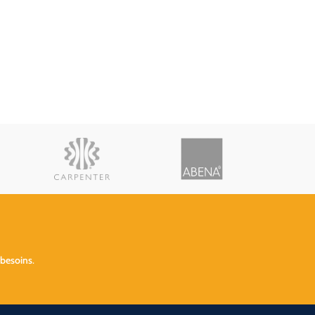
 besoins
.