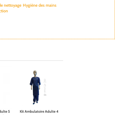
de nettoyage
Hygiène des mains
ction
dulte 5
Kit Ambulatoire Adulte 4
Kit Ambulatoire Adulte 5
Choix des options
Choix des options