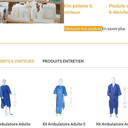
Kits patients &
Produits 
visiteurs
& désinfe
Découvrir nos produits
En savoir plus
IENTS & VISITEURS
PRODUITS ENTRETIEN
mbulatoire Adulte
Kit Ambulatoire Adulte 5
Kit Ambulatoire A
s options
Choix des options
Ajouter au panier