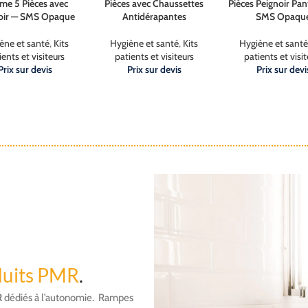
e 5 Pièces avec
Pièces avec Chaussettes
Pièces Peignoir Pa
oir — SMS Opaque
Antidérapantes
SMS Opaqu
ène et santé
,
Kits
Hygiène et santé
,
Kits
Hygiène et santé
ients et visiteurs
patients et visiteurs
patients et visit
Prix sur devis
Prix sur devis
Prix sur devi
duits PMR
.
R
dédiés à l’autonomie. Rampes