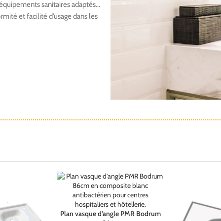
s, équipements sanitaires adaptés…
mité et facilité d’usage dans les
Plan vasque d’angle PMR Bodrum
Choix des options