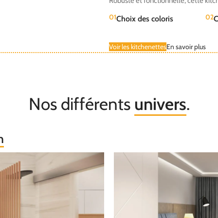
Robuste et fonctionnelle, cette kitc
01
02
Choix des coloris
C
Voir les kitchenettes
En savoir plus
Nos différents
univers
.
n