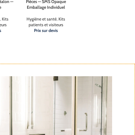
ntalon —
Pièces — SMS Opaque
Pièces Peignoir et
e
Emballage Individuel
Chaussons — SMS Opaque
,
Kits
Hygiène et santé
,
Kits
Hygiène et santé
,
Kits
eurs
patients et visiteurs
patients et visiteurs
s
Prix sur devis
Prix sur devis