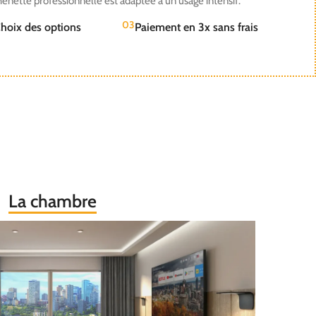
henette professionnelle est adaptée à un usage intensif.
03
hoix des options
Paiement en 3x sans frais
La chambre