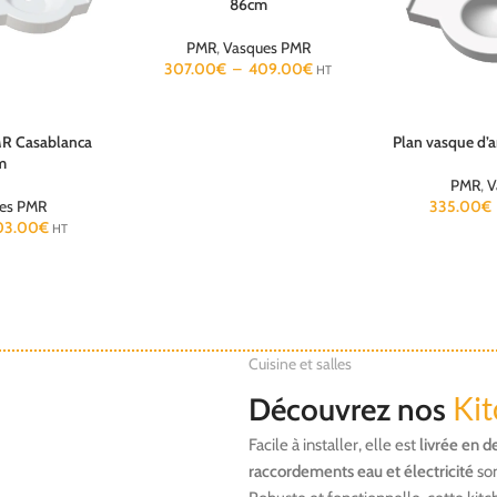
86cm
PMR
,
Vasques PMR
307.00
€
–
409.00
€
HT
MR Casablanca
Plan vasque d’
Choix des option
m
PMR
,
V
es PMR
335.00
€
03.00
€
HT
Cuisine et salles
Kit
Découvrez nos
Facile à installer, elle est
livrée en d
raccordements eau et électricité
son