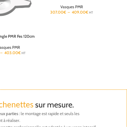
Vasques PMR
307.00
€
–
409.00
€
HT
angle PMR Fes 120cm
Plan va
s
Choix des o
asques PMR
P
–
403.00
€
301.
HT
chenettes
sur mesure.
eux parties
: le montage est rapide et seuls les
t à réaliser.