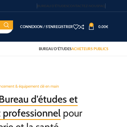
BUREAU D’ÉTUDES
CONTACTEZ-NOUS
FAQ
0
CONNEXION / S'ENREGISTRER
0.00
€
BUREAU D’ÉTUDES
ACHETEURS PUBLICS
ncement & équipement clé en main
Bureau d'études et
professionnel
pour
erie et la santé.