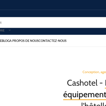
RIE
E
BLOG
A PROPOS DE NOUS
CONTACTEZ-NOUS
Conception, age
Cashotel -
équipement 
l'hôtell