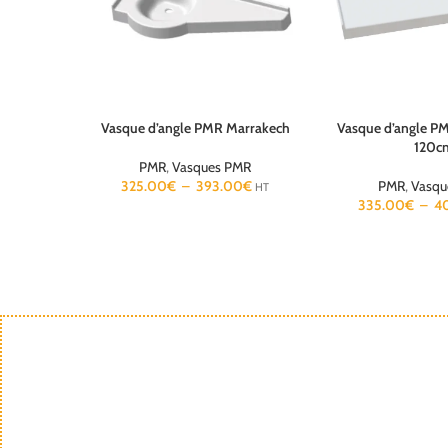
Vasque d’angle PMR Marrakech
Vasque d’angle P
Choix des options
Choix des options
120c
PMR
,
Vasques PMR
325.00
€
–
393.00
€
PMR
,
Vasqu
HT
335.00
€
–
4