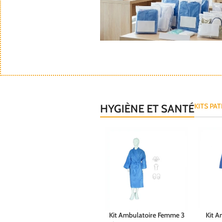
KITS PAT
HYGIÈNE ET SANTÉ
Kit Ambulatoire Femme 3
Kit A
Choix des options
Choix de