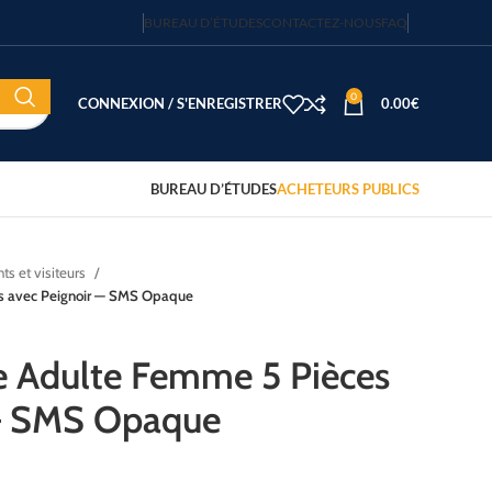
BUREAU D’ÉTUDES
CONTACTEZ-NOUS
FAQ
0
CONNEXION / S'ENREGISTRER
0.00
€
BUREAU D’ÉTUDES
ACHETEURS PUBLICS
nts et visiteurs
es avec Peignoir — SMS Opaque
e Adulte Femme 5 Pièces
 — SMS Opaque