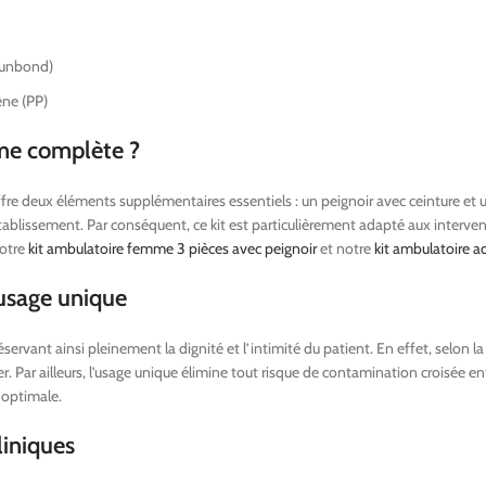
punbond)
ène (PP)
mme complète ?
s offre deux éléments supplémentaires essentiels : un peignoir avec ceinture e
ablissement. Par conséquent, ce kit est particulièrement adapté aux interve
notre
kit ambulatoire femme 3 pièces avec peignoir
et notre
kit ambulatoire a
 usage unique
ervant ainsi pleinement la dignité et l’intimité du patient. En effet, selon l
 Par ailleurs, l’usage unique élimine tout risque de contamination croisée entr
é optimale.
iniques