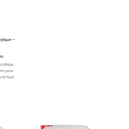
rylique —
es
acrylique
ent pour
r le haut
age : sur-
ttes,
e fournie.
cm.
n France