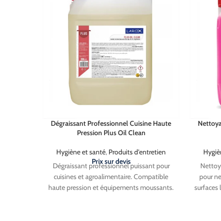
Corse).
M
Dégraissant Professionnel Cuisine Haute
Nettoya
Pression Plus Oil Clean
Hygiène et santé
,
Produits d'entretien
Hygiè
Prix sur devis
Dégraissant professionnel puissant pour
Nettoya
cuisines et agroalimentaire. Compatible
pour ne
haute pression et équipements moussants.
surfaces 
Élimine graisses et salissures tenaces sur
Compa
sols, murs, machines, grils et hottes. Sans
plasti
odeur. Ne pas utiliser sur aluminium ni
stratif