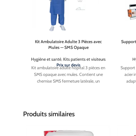
Kit Ambulatoire Adulte 3 Pièces avec
Support 
Mules — SMS Opaque
Hygiène et santé
,
Kits patients et visiteurs
H
Prix sur devis
Kit ambulatoire adulte hôpital 3 pièces en
Support 
SMS opaque avec mules. Contient une
acier 
chemise SMS fermeture latérale, un
adapt
pantalon SMS avec lien coulissant et une
Compati
paire de mules PP avec semelles plastique.
(100
Disponible en M/L et XL/XXL. Sachet de 1,
désinfec
2, 
Produits similaires
carton de 50.
Livraison
Gratuite
en France Métropolitaine (Hors