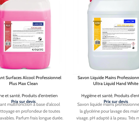
étropolitaine (Hors Corse).
Métropolitaine (Hors Corse
nt Surfaces Alcool Professionnel
Savon Liquide Mains Professionn
Plus Max Clean
Ultra Liquid Hand White
ne et santé
,
Produits d'entretien
Hygiène et santé
,
Produits d'en
Prix sur devis
Prix sur devis
nt multifonction à base d'alcool
Savon liquide mains professionne
ttoyage en profondeur de toutes
la glycérine pour lavage des mai
lavables. Parfum frais longue durée.
visage. pH adapté à la peau. Très 
tible meubles, miroirs, vitres,
facile à rincer. Contient des a
ques, laque, émail, murs, pierres,
protecteurs cutanés. Hygiéniq
ié, PVC, linoléum, parquet et liège.
économique. Recommandé 