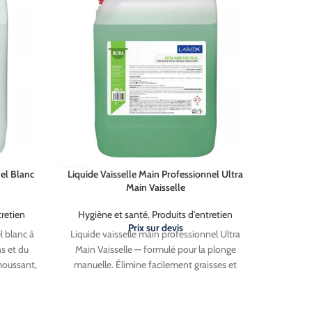
).
el Blanc
Liquide Vaisselle Main Professionnel Ultra
Rouleau
Main Vaisselle
tretien
Hygiène et santé
,
Produits d'entretien
Hy
Prix sur devis
l blanc à
Liquide vaisselle main professionnel Ultra
Rouleau 
ns et du
Main Vaisselle — formulé pour la plonge
prédéc
moussant,
manuelle. Élimine facilement graisses et
25g/m²
gents
résidus alimentaires même les plus tenaces.
librement
ue et
Très moussant, parfumé et facile à rincer. Ne
rec
avec
laisse aucune trace. Bidon 20L.
10000