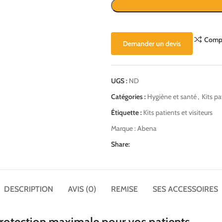
Comp
Demander un devis
UGS :
ND
Catégories :
Hygiène et santé
,
Kits pa
Étiquette :
Kits patients et visiteurs
Marque :
Abena
Share:
DESCRIPTION
AVIS (0)
REMISE
SES ACCESSOIRES
 protection maximale pour vos patients