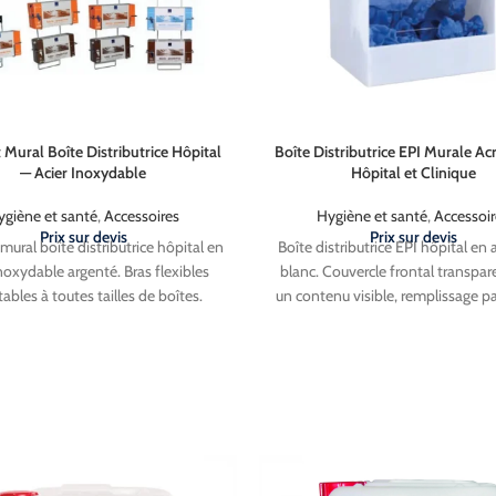
Mural Boîte Distributrice Hôpital
Boîte Distributrice EPI Murale Ac
— Acier Inoxydable
Hôpital et Clinique
ygiène et santé
,
Accessoires
Hygiène et santé
,
Accessoir
Prix sur devis
Prix sur devis
mural boîte distributrice hôpital en
Boîte distributrice EPI hôpital en 
inoxydable argenté. Bras flexibles
blanc. Couvercle frontal transpar
ables à toutes tailles de boîtes.
un contenu visible, remplissage pa
ble gants, tabliers et mouchoirs
et distribution par le bas. Multi-us
 ou 200 pièces). Nettoyable et
chaussures, charlottes, manche
table. Disponible en 4 versions : 1,
bouchons d'oreilles. Fixation mural
3 ou 4 boîtes. Vendu à l'unité.
Dimensions : 27 × 23 × 34,5 
Livraison Gratuite
en France
Livraison Gratuite
e