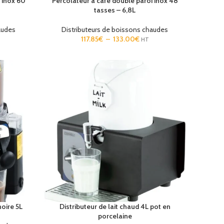
 inox 60
Percolateur à café double paroi inox 48
tasses – 6,8L
Télécommande étanche Slim Safe
audes
Distributeurs de boissons chaudes
9.85
€
HT
117.85
€
–
133.00
€
HT
Équipez vos
Télécommande mode hôtel Climatiseur
AirCo+
Une sélection d
9.70
€
HT
oire 5L
Distributeur de lait chaud 4L pot en
porcelaine