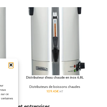
nox 10L
Distributeur d’eau chaude en inox 6,8L
our
audes
Distributeurs de boissons chaudes
 nous
109.45
€
HT
 sur ce
r certaines
hôtels et entreprises