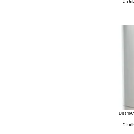
Distr
Distrib
Distr