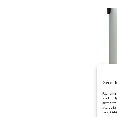
Gérer 
Distrib
Pour offri
Distr
stocker et
permettra 
site. Le f
caractéris
Distrib