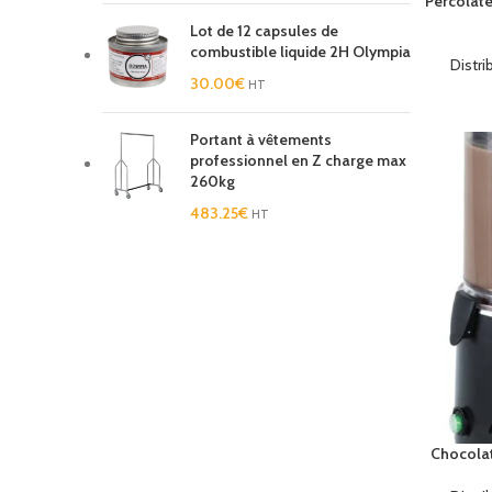
Percolate
Lot de 12 capsules de
combustible liquide 2H Olympia
Distr
30.00
€
HT
Portant à vêtements
professionnel en Z charge max
260kg
483.25
€
HT
Chocolat