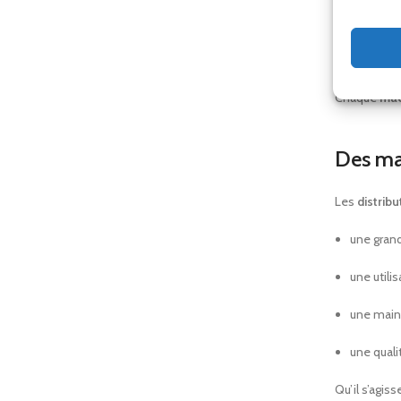
Nos
distri
Conçus pour 
Chaque
mac
Des ma
Les
distrib
une gran
une utilis
une main
une qual
Qu’il s’agiss