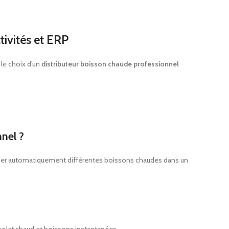
ivités et ERP
le choix d’un
distributeur boisson chaude professionnel
nel ?
uer automatiquement différentes boissons chaudes dans un
ocolat chaud et boissons instantanées.