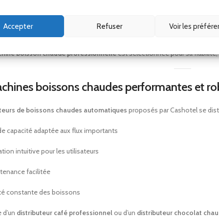
buteurs boisson chaude professionnels
conviennent aux salles de petit-dé
Accepter
Refuser
Voir les préfér
un usage intensif, ils offrent une distribution rapide et constante, même
hine boisson chaude professionnelle
est sélectionnée pour sa fiabilité, s
chines boissons chaudes performantes et ro
uteurs de boissons chaudes automatiques
proposés par Cashotel se disti
de capacité adaptée aux flux importants
ation intuitive pour les utilisateurs
tenance facilitée
ité constante des boissons
e d’un
distributeur café professionnel
ou d’un
distributeur chocolat cha