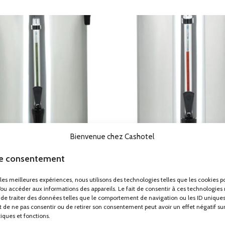
Bienvenue chez Cashotel
le consentement
uteur d’eau chaude en inox 15L
Distributeur d’eau chaude en i
r les meilleures expériences, nous utilisons des technologies telles que les cookies p
ibuteurs de boissons chaudes
Distributeurs de boissons ch
/ou accéder aux informations des appareils. Le fait de consentir à ces technologies
137.15
€
117.85
€
HT
HT
de traiter des données telles que le comportement de navigation ou les ID uniques
ait de ne pas consentir ou de retirer son consentement peut avoir un effet négatif su
tiques et fonctions.
uteur de boissons chaudes professionnel pour 