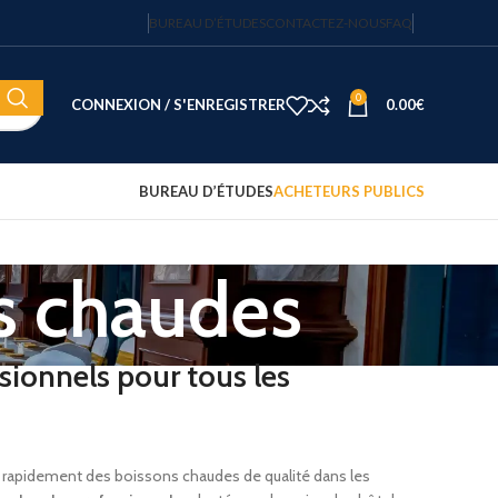
BUREAU D’ÉTUDES
CONTACTEZ-NOUS
FAQ
0
CONNEXION / S'ENREGISTRER
0.00
€
BUREAU D’ÉTUDES
ACHETEURS PUBLICS
ns chaudes
Coffre-fort électronique hôtel
Fortress 14″ – 20 L – code
sécurisé – JVD
122.15
€
HT
sionnels pour tous les
Plateau d'accueil avec
bouilloire et 2 tasses
75.00
€
HT
r rapidement des boissons chaudes de qualité dans les