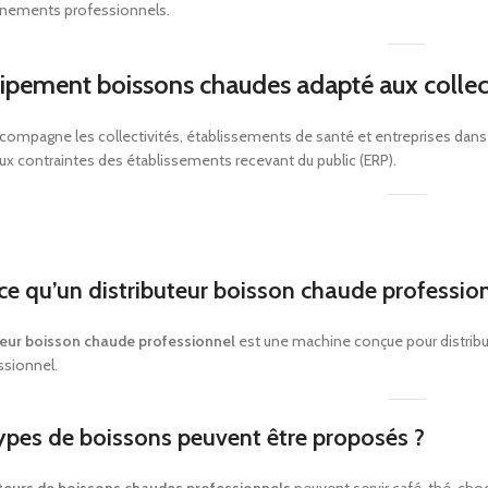
nnements professionnels.
ipement boissons chaudes adapté aux collect
compagne les collectivités, établissements de santé et entreprises dans 
x contraintes des établissements recevant du public (ERP).
ce qu’un distributeur boisson chaude profession
teur boisson chaude professionnel
est une machine conçue pour distrib
ssionnel.
ypes de boissons peuvent être proposés ?
uteurs de boissons chaudes professionnels
peuvent servir café, thé, ch