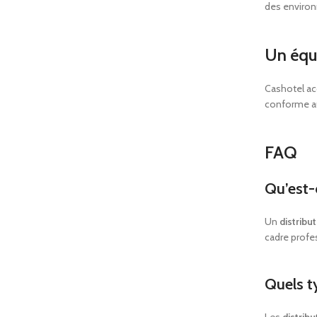
des enviro
Un équ
Cashotel ac
conforme au
FAQ
Qu’est-
Un
distribu
cadre profe
Quels t
Les
distrib