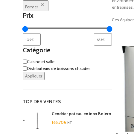
environneme
COFF
Fermer
entreprises,
Prix
Coffr
Ces équipem
Coffre
Coffr
Coffre
Catégorie
Cuisine et salle
Distributeurs de boissons chaudes
Appliquer
TOP DES VENTES
Cendrier poteau en inox Bolero
165.70
€
HT