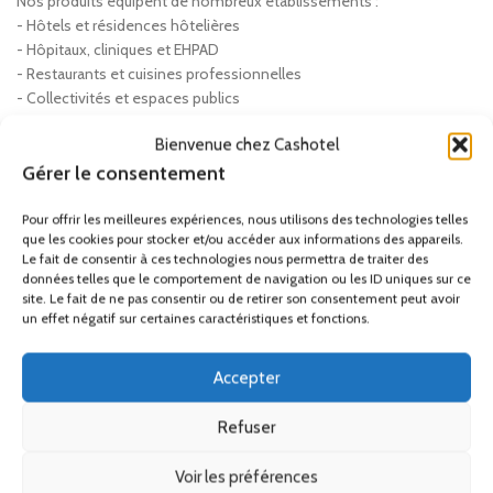
Nos produits équipent de nombreux établissements :
- Hôtels et résidences hôtelières
- Hôpitaux, cliniques et EHPAD
- Restaurants et cuisines professionnelles
- Collectivités et espaces publics
- Entreprises et bureaux
Bienvenue chez Cashotel
Friction ou lavage — la bonne solution
Gérer le consentement
Pour offrir les meilleures expériences, nous utilisons des technologies telles
La friction hydro-alcoolique désinfecte rapidement les mains
que les cookies pour stocker et/ou accéder aux informations des appareils.
propres. Le lavage au savon reste indispensable pour les mains
Le fait de consentir à ces technologies nous permettra de traiter des
visiblement souillées. Cashotel propose les deux solutions pour
données telles que le comportement de navigation ou les ID uniques sur ce
une hygiène des mains professionnelle complète.
site. Le fait de ne pas consentir ou de retirer son consentement peut avoir
un effet négatif sur certaines caractéristiques et fonctions.
Accepter
Refuser
Voir les préférences