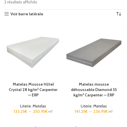
2 résultats affichés
Voir barre latérale
Matelas Mousse Hôtel
Matelas mousse
Crystal 28 kg/m³ Carpenter
déhoussable Diamond 35
— ERP
kg/m³ Carpenter — ERP
Literie
,
Matelas
Literie
,
Matelas
133.25
€
–
250.95
€
141.25
€
–
236.95
€
HT
HT