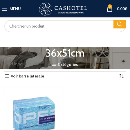
0
MENU
0.00
€
36x51cm
Voici le seul résultat
Catégories
Voir barre latérale