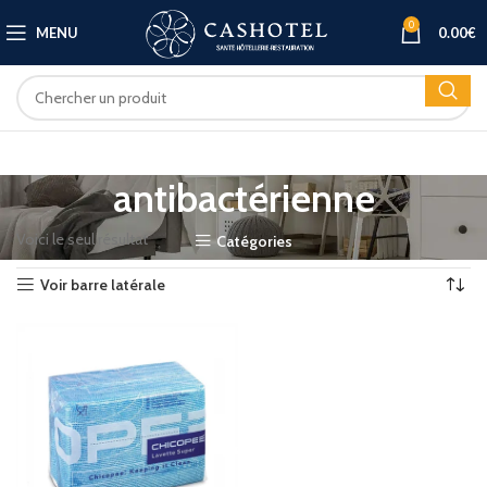
0
MENU
0.00
€
antibactérienne
Voici le seul résultat
Catégories
Voir barre latérale