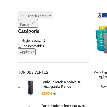
Filtrer les produits
Fermer
Catégorie
Hygiène et santé
Consommables
Appliquer
Verre Er
TOP DES VENTES
Âgées
Poubelle ronde à pédale 30L
Hygiè
métal granite Frandis
33.90
€
HT
Porte-papier toilette zinc avec