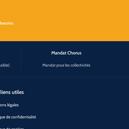
 besoins
.
Mandat Chorus
sible)
Mandat pour les collectivités
liens utiles
ons légales
ique de confidentialité