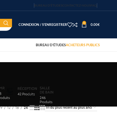
BUREAU D’ÉTUDES
CONTACTEZ-NOUS
FAQ
0
CONNEXION / S'ENREGISTRER
0.00
€
BUREAU D’ÉTUDES
ACHETEURS PUBLICS
MR
SALLE
RÉCEPTION
DE BAIN
8
42 Produits
roduits
246
Produits
9
12
18
24