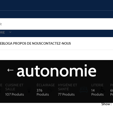
RIE
E
BLOG
A PROPOS DE NOUS
CONTACTEZ-NOUS
autonomie
E
CUISINE ET
ÉCLAIRAGE
HYGIÈNE ET
LITERIE
P
SALLE
SANTÉ
376
14
6
107 Produits
Produits
77 Produits
Produits
P
Show