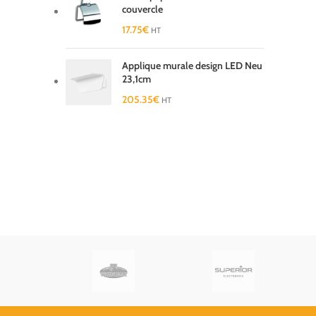
couvercle
17.75
€
HT
Applique murale design LED Neu
23,1cm
205.35
€
HT