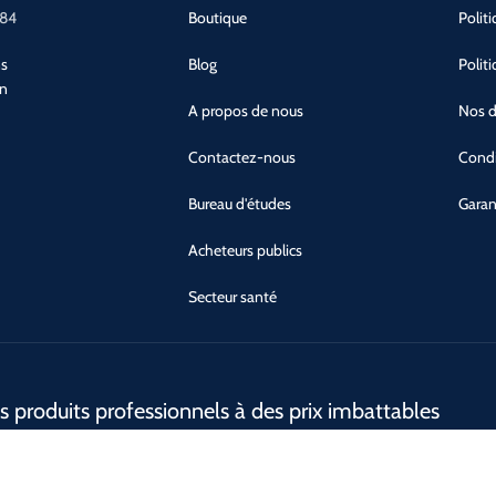
 84
Boutique
Polit
ns
Blog
Polit
an
A propos de nous
Nos d
Contactez-nous
Condi
Bureau d'études
Garan
Acheteurs publics
Secteur santé
s produits professionnels à des prix imbattables
Conçu par ©
MW-Solutions
- Cashotel 2025 - Tous droits réservés.