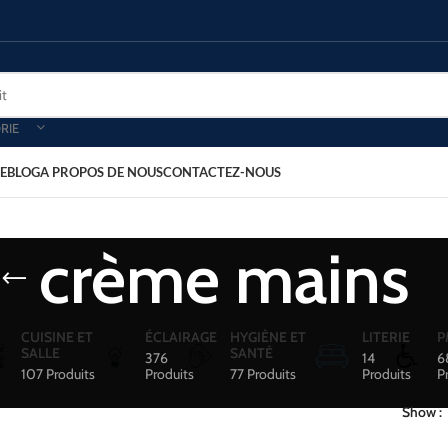
RIE
E
BLOG
A PROPOS DE NOUS
CONTACTEZ-NOUS
crème mains
CUISINE ET
ÉCLAIRAGE
HYGIÈNE ET
LITERIE
P
SALLE
SANTÉ
376
14
6
107 Produits
Produits
77 Produits
Produits
P
Show