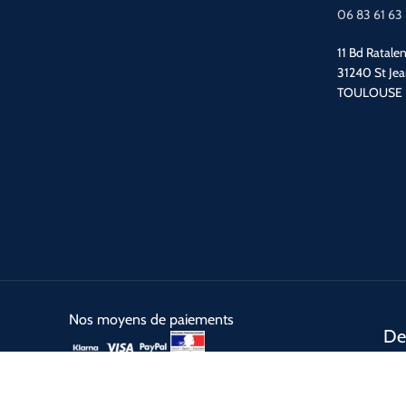
06 83 61 63
11 Bd Ratale
31240 St Je
TOULOUSE
Nos moyens de paiements
De