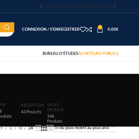
BUREAU D’ÉTUDES
CONTACTEZ-NOUS
FAQ
0
CONNEXION / S'ENREGISTRER
0.00
€
BUREAU D’ÉTUDES
ACHETEURS PUBLICS
MR
SALLE
RÉCEPTION
DE BAIN
8
42 Produits
roduits
246
Produits
9
12
18
24