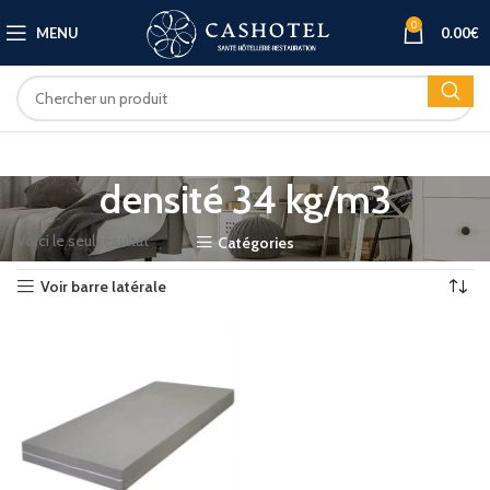
0
MENU
0.00
€
densité 34 kg/m3
Voici le seul résultat
Catégories
Voir barre latérale