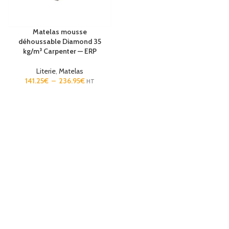
Matelas mousse
déhoussable Diamond 35
kg/m³ Carpenter — ERP
Literie
,
Matelas
141.25
€
–
236.95
€
HT