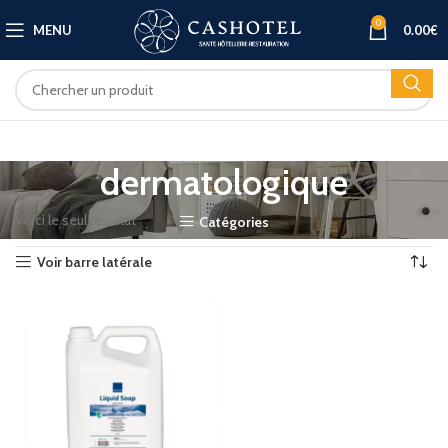
0
MENU
0.00
€
dermatologique
Voici le seul résultat
Catégories
Voir barre latérale