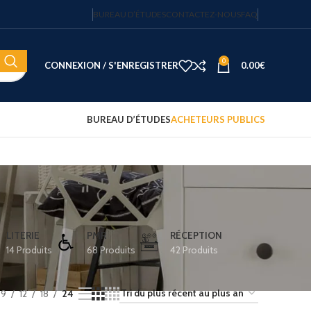
BUREAU D’ÉTUDES
CONTACTEZ-NOUS
FAQ
0
CONNEXION / S'ENREGISTRER
0.00
€
BUREAU D’ÉTUDES
ACHETEURS PUBLICS
Coffre-fort électronique hôtel
Fortress 14″ – 20 L – code
sécurisé – JVD
122.15
€
HT
LITERIE
PMR
RÉCEPTION
14 Produits
68 Produits
42 Produits
Plateau d'accueil avec
bouilloire et 2 tasses
75.00
€
HT
9
12
18
24