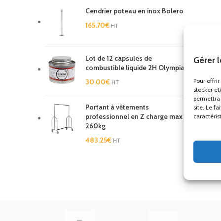
Cendrier poteau en inox Bolero
165.70
€
HT
Lot de 12 capsules de
Gérer 
combustible liquide 2H Olympia
Pour offri
30.00
€
HT
stocker et
permettra 
Portant à vêtements
site. Le f
professionnel en Z charge max
caractéris
260kg
483.25
€
HT