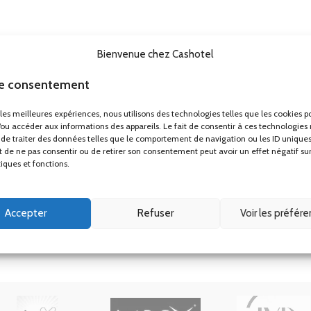
TV UHD 50″ hôtel Telefunken TFLIP50UHD23B
Matelas ressorts ensachés renforcés Perle 29cm
Bienvenue chez Cashotel
Mini bar noir thermoélectrique porte vitrée 30L
le consentement
Plateaux petit déjeuner
Porte-bagages
r les meilleures expériences, nous utilisons des technologies telles que les cookies p
/ou accéder aux informations des appareils. Le fait de consentir à ces technologies
Applique liseuse ronde led design Gamma Mini
de traiter des données telles que le comportement de navigation ou les ID uniques
ait de ne pas consentir ou de retirer son consentement peut avoir un effet négatif su
tiques et fonctions.
Accepter
Refuser
Voir les préfér