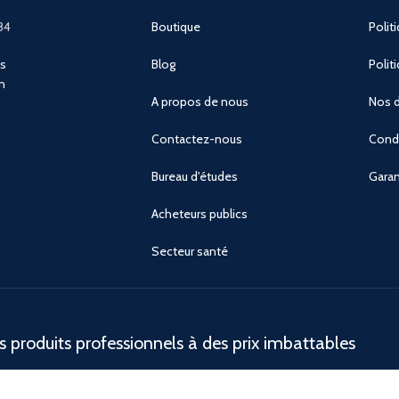
84
Boutique
Polit
ns
Blog
Polit
n
A propos de nous
Nos d
Contactez-nous
Condi
Bureau d'études
Garan
Acheteurs publics
Secteur santé
 produits professionnels à des prix imbattables