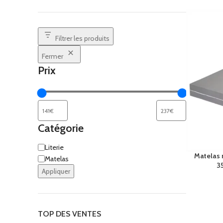
COFF
Coffr
Filtrer les produits
Coffre
Fermer
Coffr
Prix
Coffre
Catégorie
Literie
Matelas
Matelas
3
Appliquer
TOP DES VENTES