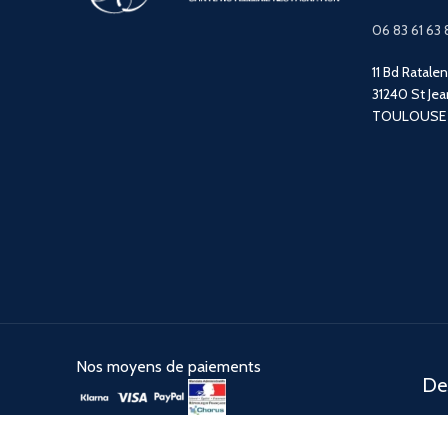
06 83 61 63 
11 Bd Ratale
31240 St Jea
TOULOUSE
Nos moyens de paiements
Des