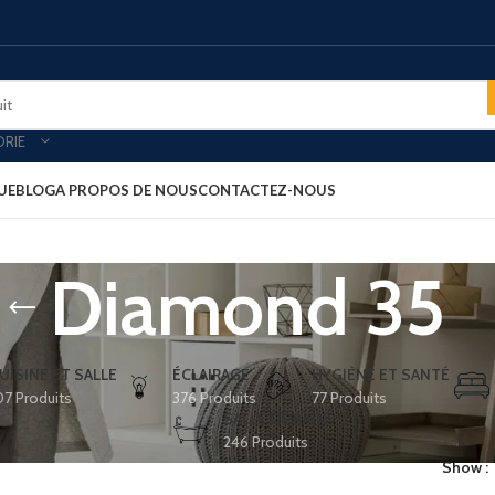
ORIE
UE
BLOG
A PROPOS DE NOUS
CONTACTEZ-NOUS
Diamond 35
oires & plateau de courtoisies
MINIBARS
es-forts
Minibar porte vitré
-bagages
Minibar porte pleine
UISINE ET SALLE
ÉCLAIRAGE
HYGIÈNE ET SANTÉ
07 Produits
376 Produits
77 Produits
ars
Minibar thermoélectrique
SALLE DE BAIN
rt clients
PLATEAU ACCUEIL
246 Produits
Show
ux petit déjeuner
Plateau aspect cuir