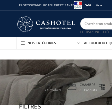
PROFESSIONNEL HOTELLERIE ET SANTE
CHOISIR UNE CATÉG
ACCUEIL
BOUTIQ
NOS CATÉGORIES
Bouill
Coffr
Porte
AUDIOVISUEL
CHAMBRE
C
27 Produits
65 Produits
1
Minib
Confo
FILTRES
Platea