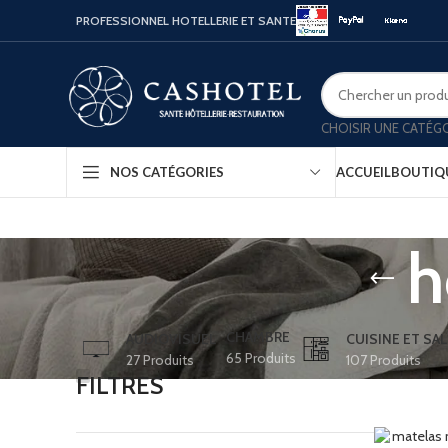
PROFESSIONNEL HOTELLERIE ET SANTE
CHOISIR UNE CATÉG
ACCUEIL
BOUTIQ
NOS CATÉGORIES
h
Bouill
Coffr
Porte
CHAMBRE
AUDIOVISUEL
CUISINE ET SAL
65 Produits
27 Produits
107 Produits
Minib
FILTRES
Confo
Platea