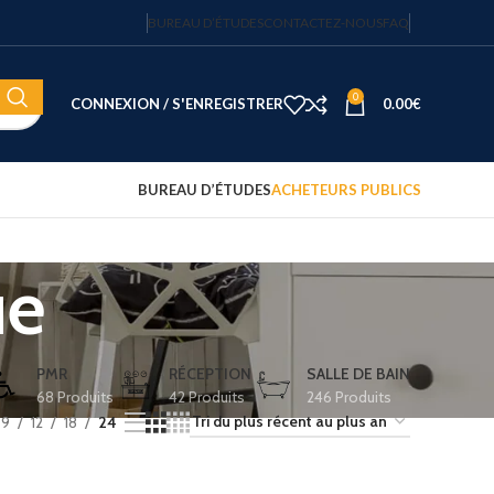
BUREAU D’ÉTUDES
CONTACTEZ-NOUS
FAQ
0
CONNEXION / S'ENREGISTRER
0.00
€
BUREAU D’ÉTUDES
ACHETEURS PUBLICS
ue
Coffre-fort électronique hôtel
Fortress 14″ – 20 L – code
sécurisé – JVD
122.15
€
HT
PMR
RÉCEPTION
SALLE DE BAIN
68 Produits
42 Produits
246 Produits
Plateau d'accueil avec
9
12
18
24
bouilloire et 2 tasses
75.00
€
HT