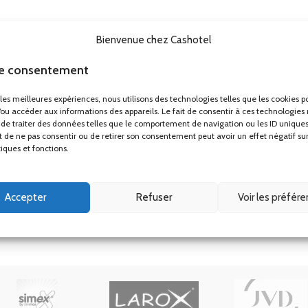
TV UHD 50″ hôtel Telefunken TFLIP50UHD23B
Matelas ressorts ensachés renforcés Perle 29cm
Bienvenue chez Cashotel
Mini bar noir thermoélectrique porte vitrée 30L
le consentement
Plateaux petit déjeuner
r les meilleures expériences, nous utilisons des technologies telles que les cookies p
Porte-bagages
/ou accéder aux informations des appareils. Le fait de consentir à ces technologies
de traiter des données telles que le comportement de navigation ou les ID uniques
Applique liseuse ronde led design Gamma Mini
ait de ne pas consentir ou de retirer son consentement peut avoir un effet négatif su
tiques et fonctions.
Accepter
Refuser
Voir les préfér