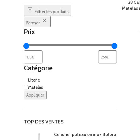
COFF
Matelas 
Filtrer les produits
Coffr
Fermer
Coffre
Prix
Coffr
Coffre
Catégorie
Literie
Matelas
Appliquer
TOP DES VENTES
Cendrier poteau en inox Bolero