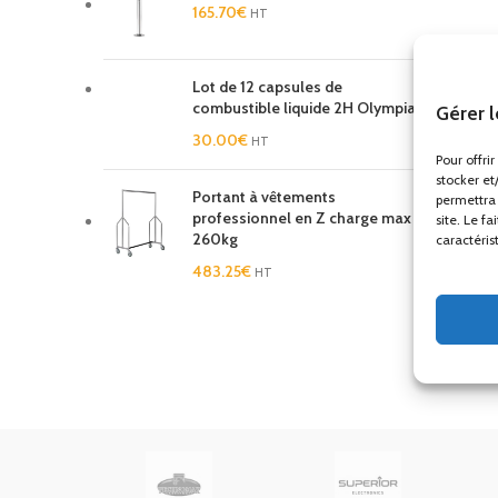
165.70
€
HT
Lot de 12 capsules de
combustible liquide 2H Olympia
Gérer 
30.00
€
HT
Pour offri
stocker et
Portant à vêtements
permettra 
professionnel en Z charge max
site. Le f
260kg
caractéris
483.25
€
HT