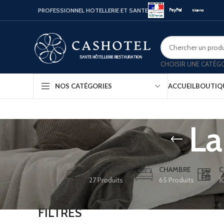
PROFESSIONNEL HOTELLERIE ET SANTE
CHOISIR UNE CATÉG
ACCUEIL
BOUTIQ
NOS CATÉGORIES
La
Bouill
Coffr
Porte
AUDIOVISUEL
CHAMBRE
C
27 Produits
65 Produits
1
Minib
Confo
FILTRES
Platea