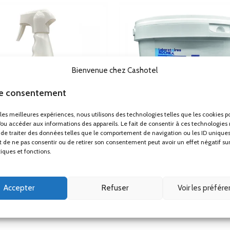
TV UHD 50″ hôtel Telefunken TFLIP50UHD23B
Matelas ressorts ensachés renforcés Perle 29cm
Mini bar noir thermoélectrique porte vitrée 30L
Plateaux petit déjeuner
Bienvenue chez Cashotel
Porte-bagages
le consentement
Applique liseuse ronde led design Gamma Mini
r les meilleures expériences, nous utilisons des technologies telles que les cookies p
/ou accéder aux informations des appareils. Le fait de consentir à ces technologies
de traiter des données telles que le comportement de navigation ou les ID uniques
ait de ne pas consentir ou de retirer son consentement peut avoir un effet négatif su
tiques et fonctions.
ésinfectant Sanitaires 4 en 1
Lingettes Désinfectantes T
Duosany SP 750ml
Surfaces Duotex Large Spe
Professionnel
t santé
,
Produits de nettoyage et
Accepter
Refuser
Voir les préfér
désinfection
Hygiène et santé
,
Produits de net
6.03
€
désinfection
HT
Prix sur devis