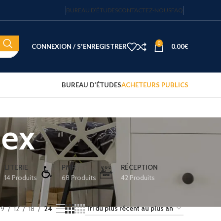
BUREAU D’ÉTUDES
CONTACTEZ-NOUS
FAQ
0
CONNEXION / S'ENREGISTRER
0.00
€
BUREAU D’ÉTUDES
ACHETEURS PUBLICS
hex
Coffre-fort électronique hôtel
Fortress 14″ – 20 L – code
sécurisé – JVD
122.15
€
HT
LITERIE
PMR
RÉCEPTION
14 Produits
68 Produits
42 Produits
Plateau d'accueil avec
bouilloire et 2 tasses
75.00
€
HT
9
12
18
24