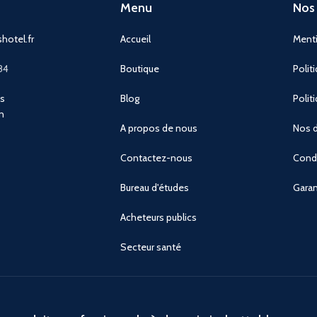
Menu
Nos 
hotel.fr
Accueil
Menti
84
Boutique
Polit
ns
Blog
Polit
n
A propos de nous
Nos d
Contactez-nous
Condi
Bureau d'études
Garan
Acheteurs publics
Secteur santé