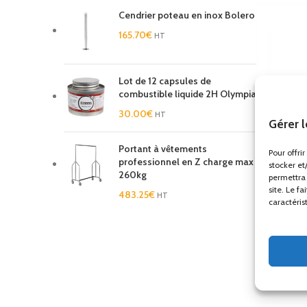
Cendrier poteau en inox Bolero
165.70
€
HT
Lot de 12 capsules de
combustible liquide 2H Olympia
30.00
€
HT
Gérer 
Portant à vêtements
Pour offri
professionnel en Z charge max
stocker et
260kg
permettra 
site. Le f
483.25
€
HT
caractéris
Spray D
Hygiène e