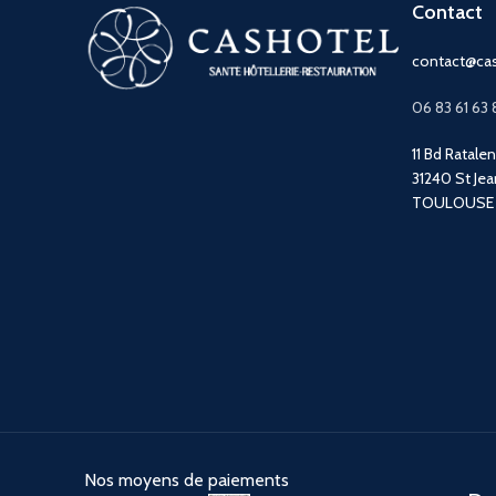
Contact
contact@cas
06 83 61 63 
11 Bd Ratale
31240 St Jea
TOULOUSE
Nos moyens de paiements