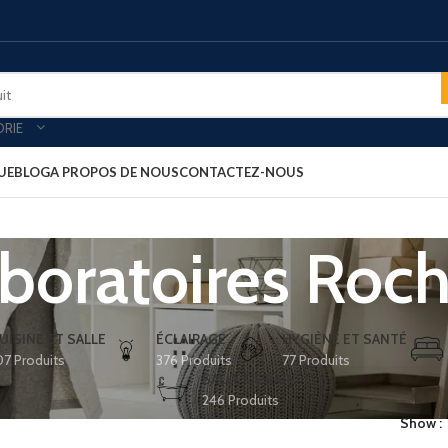
ORIE
UE
BLOG
A PROPOS DE NOUS
CONTACTEZ-NOUS
boratoires Roc
oires & plateau de courtoisies
MINIBARS
es-forts
Minibar porte vitré
-bagages
Minibar porte pleine
UISINE ET SALLE
ÉCLAIRAGE
HYGIÈNE ET SANTÉ
07 Produits
376 Produits
77 Produits
ars
Minibar thermoélectrique
SALLE DE BAIN
rt clients
PLATEAU ACCUEIL
246 Produits
Show
ux petit déjeuner
Plateau aspect cuir