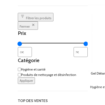
COFF
Coffr
Filtrer les produits
Coffre
Fermer
Coffr
Prix
Coffre
Catégorie
Hygiène et santé
Gel Détar
Produits de nettoyage et désinfection
Appliquer
Hygiène e
TOP DES VENTES