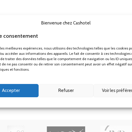
TV UHD 50″ hôtel Telefunken TFLIP50UHD23B
Matelas ressorts ensachés renforcés Perle 29cm
Bienvenue chez Cashotel
Mini bar noir thermoélectrique porte vitrée 30L
le consentement
Plateaux petit déjeuner
Porte-bagages
r les meilleures expériences, nous utilisons des technologies telles que les cookies p
/ou accéder aux informations des appareils. Le fait de consentir à ces technologies
Applique liseuse ronde led design Gamma Mini
de traiter des données telles que le comportement de navigation ou les ID uniques
ait de ne pas consentir ou de retirer son consentement peut avoir un effet négatif su
tiques et fonctions.
Accepter
Refuser
Voir les préfér