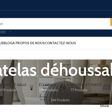
ORIE
UE
BLOG
A PROPOS DE NOUS
CONTACTEZ-NOUS
telas déhoussa
oires & plateau de courtoisies
MINIBARS
es-forts
Minibar porte vitré
-bagages
Minibar porte pleine
UISINE ET SALLE
ÉCLAIRAGE
HYGIÈNE ET SANTÉ
07 Produits
376 Produits
77 Produits
ars
Minibar thermoélectrique
SALLE DE BAIN
rt clients
PLATEAU ACCUEIL
246 Produits
Show
ux petit déjeuner
Plateau aspect cuir