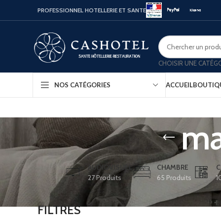
PROFESSIONNEL HOTELLERIE ET SANTE
CHOISIR UNE CATÉG
ACCUEIL
BOUTIQ
NOS CATÉGORIES
ma
Bouill
Coffr
Porte
AUDIOVISUEL
CHAMBRE
C
27 Produits
65 Produits
1
Minib
Confo
FILTRES
Platea