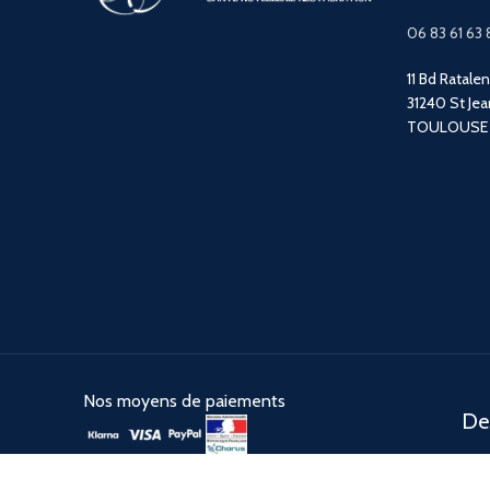
06 83 61 63 
11 Bd Ratale
31240 St Jea
TOULOUSE
Nos moyens de paiements
Des