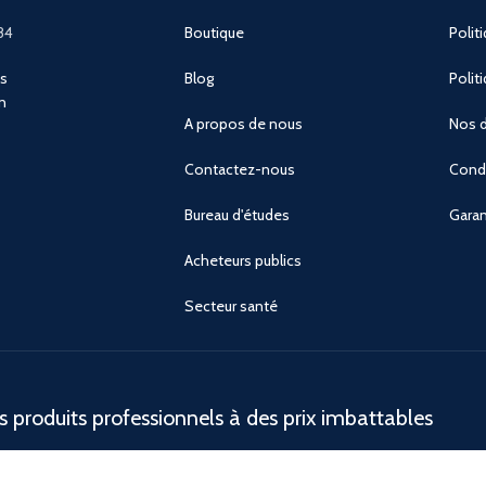
84
Boutique
Polit
ns
Blog
Polit
n
A propos de nous
Nos d
Contactez-nous
Condi
Bureau d'études
Garan
Acheteurs publics
Secteur santé
 produits professionnels à des prix imbattables