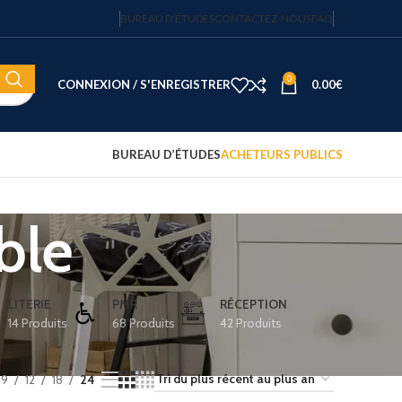
BUREAU D’ÉTUDES
CONTACTEZ-NOUS
FAQ
0
CONNEXION / S'ENREGISTRER
0.00
€
BUREAU D’ÉTUDES
ACHETEURS PUBLICS
ble
Coffre-fort électronique hôtel
Fortress 14″ – 20 L – code
sécurisé – JVD
122.15
€
HT
LITERIE
PMR
RÉCEPTION
14 Produits
68 Produits
42 Produits
Plateau d'accueil avec
bouilloire et 2 tasses
75.00
€
HT
9
12
18
24