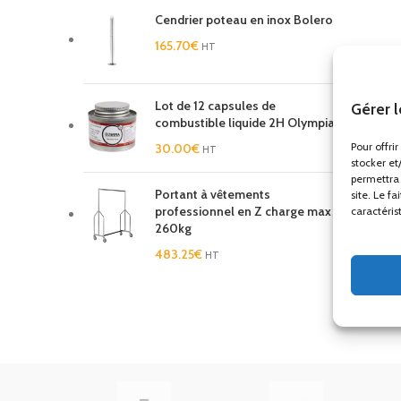
Cendrier poteau en inox Bolero
165.70
€
HT
Lot de 12 capsules de
Gérer 
combustible liquide 2H Olympia
Pour offri
30.00
€
HT
stocker et
permettra 
Portant à vêtements
site. Le f
professionnel en Z charge max
caractéris
260kg
483.25
€
HT