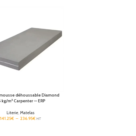
RE-FORTS
Plateau accueil bois
e par carte ou codes
Plateau bouilloire et tasses
 ouverture par le haut
NOS PRODUITS CHAMBRES
e électronique USB
Coffre-fort Guardian 29 L – ouverture par carte ou code –
 électronique tiroir
JVD
Coffre-fort électronique noir Trustee 13 L – code sécurisé
– JVD
TV FHD 32″ hôtel Telefunken TFLIP32FHD25B
TV UHD 50″ hôtel Telefunken TFLIP50UHD23B
NOS PRODUITS CHAMBRES
Matelas ressorts ensachés renforcés Perle 29cm
 mousse déhoussable Diamond
Coffre-fort Guardian 29 L – ouverture par carte ou code –
5 kg/m³ Carpenter — ERP
Mini bar noir thermoélectrique porte vitrée 30L
JVD
Literie
,
Matelas
Plateaux petit déjeuner
Coffre-fort électronique noir Trustee 13 L – code sécurisé
141.25
€
–
236.95
€
HT
– JVD
Porte-bagages
TV FHD 32″ hôtel Telefunken TFLIP32FHD25B
Applique liseuse ronde led design Gamma Mini