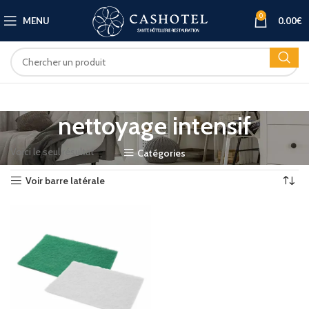
0
MENU
0.00
€
nettoyage intensif
Voici le seul résultat
Catégories
Voir barre latérale