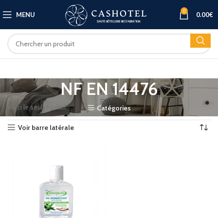
0
MENU
0.00
€
NF EN 14476
Voici le seul résultat
Catégories
Voir barre latérale