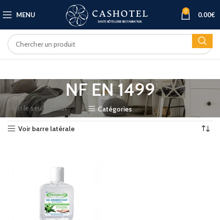
0
MENU
0.00
€
NF EN 1499
Voici le seul résultat
Catégories
Voir barre latérale