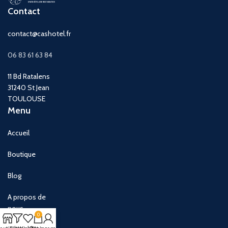
Contact
contact@cashotel.fr
06 83 61 63 84
11 Bd Ratalens
31240 St Jean
TOULOUSE
Menu
Accueil
Boutique
Blog
A propos de
nous
0