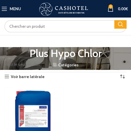
0
MENU
0.00
€
Plus Hypo Chlor
Voici le seul résultat
Catégories
Voir barre latérale