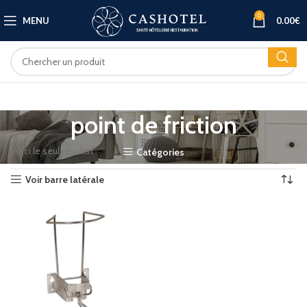
0
MENU
0.00
€
point de friction
Voici le seul résultat
Catégories
Voir barre latérale