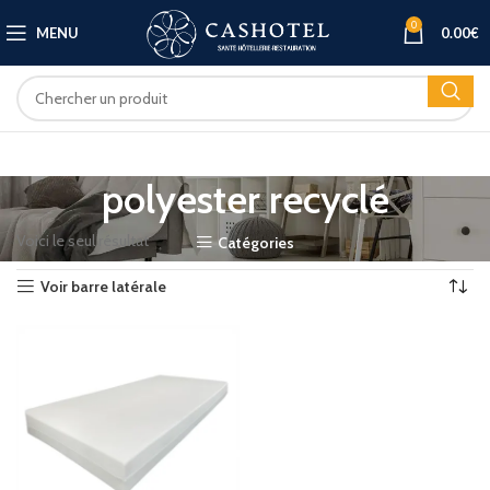
0
MENU
0.00
€
polyester recyclé
Voici le seul résultat
Catégories
Voir barre latérale