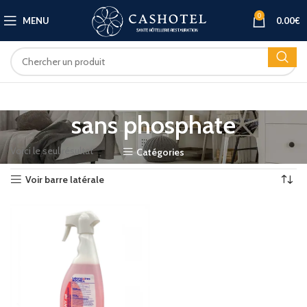
0
MENU
0.00
€
sans phosphate
Voici le seul résultat
Catégories
Voir barre latérale