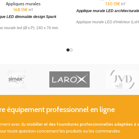
Appliques murales
130.15
€
HT
168.15
€
HT
Applique murale LED architecturale
que LED dimmable design Spark
Applique murale LED d'intérieur
(LxH
ue murale led
(Ø x P): 240 x 76 mm.
149 x 93 mm. Blanc chaud 3000 K.
eur en verre. CCT : SW 2700-3000-
lumineux.
4000K. Garantie : 5 ans.
 équipement professionnel en ligne
sement avec du
mobilier et des fournitures professionnelles adaptées à 
pour toute question concernant les produits ou les commandes.