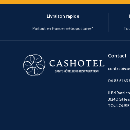
Livraison rapide
Partout en France métropolitaine*
Tou
Contact
contact@cas
06 83 61 63 
11 Bd Ratale
31240 St Jea
TOULOUSE