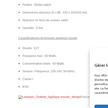
Finition : Nickel satiné.
Dimensions abat-jour (H x Ø) : 150 x 165/200 mm.
Abat-jour en tissu de couleur sable.
Garantie : 5 Ans.
Caractéristiques techniques
applique murale
:
Douille : E27.
Puissance max : 60 Watts.
Consommation totale : 60 Watts.
Gérer 
Tension / Fréquence: 100-240. 50-60Hz.
Pour offri
Classe I.
stocker et
permettra 
IP20.​
site. Le f
caractéris
France Métropolitain