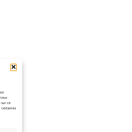
our
 nous
 sur ce
r certaines