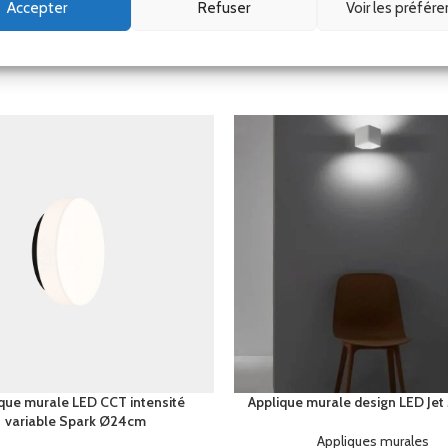
Accepter
Refuser
Voir les préfér
que murale LED CCT intensité
Applique murale design LED Jet
variable Spark Ø24cm
Appliques murales