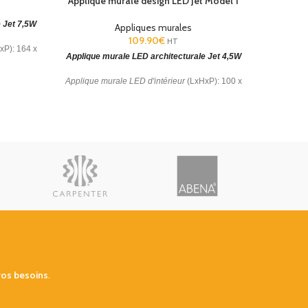
Applique murale design LED Jet Model 1
 Jet 7,5W
Appliques murales
Applique
109.90
€
HT
xP): 164 x
Applique murale LED architecturale Jet 4,5W
Applique
 Effet
Matière s
Applique murale LED d'intérieur
(LxHxP): 100 x
60 x 100 mm. Blanc chaud 3000 K. Effet
lumineux.
vos besoins
.