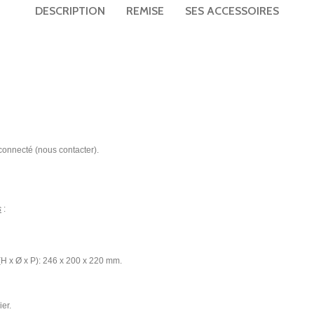
DESCRIPTION
REMISE
SES ACCESSOIRES
TV UHD 50″ hôtel Telefunken TFLIP50UHD23B
Matelas ressorts ensachés renforcés Perle 29cm
Mini bar noir thermoélectrique porte vitrée 30L
Plateaux petit déjeuner
Porte-bagages
Applique liseuse ronde led design Gamma Mini
 connecté (nous contacter).
s
:
H x Ø x P): 246 x 200 x 220 mm.
ier.