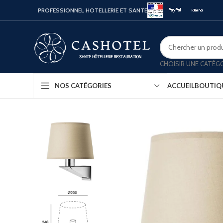
PROFESSIONNEL HOTELLERIE ET SANTE
CHOISIR UNE CATÉG
ACCUEIL
BOUTIQ
NOS CATÉGORIES
Bouill
Coffr
Porte
Minib
Confo
Platea