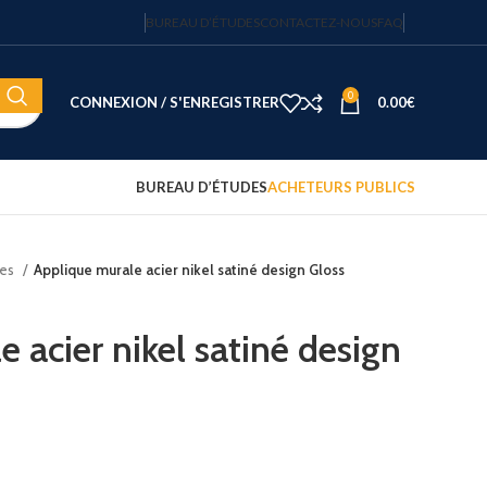
BUREAU D’ÉTUDES
CONTACTEZ-NOUS
FAQ
0
CONNEXION / S'ENREGISTRER
0.00
€
BUREAU D’ÉTUDES
ACHETEURS PUBLICS
les
Applique murale acier nikel satiné design Gloss
Coffre-fort électronique hôtel
Fortress 14″ – 20 L – code
sécurisé – JVD
 acier nikel satiné design
122.15
€
HT
Plateau d'accueil avec
bouilloire et 2 tasses
75.00
€
HT