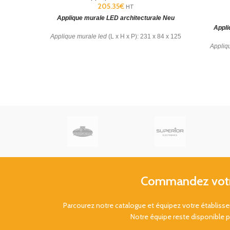
205.35
€
HT
Applique murale LED architecturale Neu
Appli
Applique murale led
(L x H x P): 231 x 84 x 125
Appliq
mm. Blanc chaud 3000 K. Garantie : 5 Ans.
Diffus
Commandez votre
Parcourez notre catalogue et équipez votre établis
Notre équipe reste disponible 