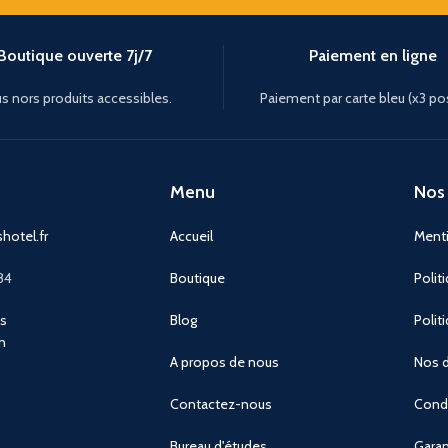
Boutique ouverte 7j/7
Paiement en ligne
s nors produits accessibles.
Paiement par carte bleu (x3 po
Menu
Nos 
hotel.fr
Accueil
Menti
84
Boutique
Polit
ns
Blog
Polit
n
A propos de nous
Nos d
Contactez-nous
Condi
Bureau d'études
Garan