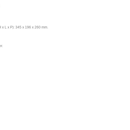
:
 x L x P): 345 x 196 x 260 mm.
er.