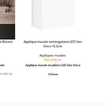
gn Bloom
Applique murale rectangulaire LED Ges
Deco 12,5cm
Appliqu
Appliques murales
130.00
€
HT
loom
Applique murale en plâtre LED Ges Deco
Applique 
e salle de
125mm
Blanc
 mm.
Applique 
Applique murale LED
(HxLxP):
60 x 1
125x125x60mm. Matière structure: Plâtre à
peindre. Garantie: 5 ans