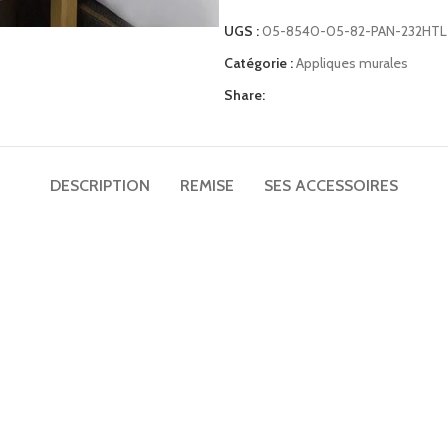
TV UHD 50″ hôtel Telefunken TFLIP50UHD23B
UGS :
05-8540-05-82-PAN-232HTL
Matelas ressorts ensachés renforcés Perle 29cm
Catégorie :
Appliques murales
Mini bar noir thermoélectrique porte vitrée 30L
Share:
Plateaux petit déjeuner
Porte-bagages
DESCRIPTION
REMISE
SES ACCESSOIRES
Applique liseuse ronde led design Gamma Mini