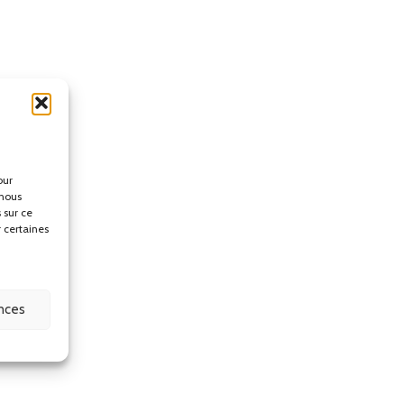
our
 nous
 sur ce
r certaines
ences