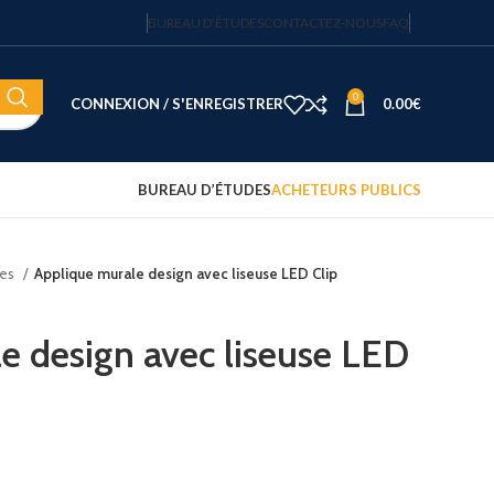
BUREAU D’ÉTUDES
CONTACTEZ-NOUS
FAQ
0
CONNEXION / S'ENREGISTRER
0.00
€
BUREAU D’ÉTUDES
ACHETEURS PUBLICS
les
Applique murale design avec liseuse LED Clip
Coffre-fort électronique hôtel
Fortress 14″ – 20 L – code
sécurisé – JVD
e design avec liseuse LED
122.15
€
HT
Plateau d'accueil avec
bouilloire et 2 tasses
75.00
€
HT