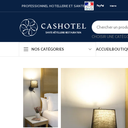
PROFESSIONNEL HOTELLERIE ET SANTE
CHOISIR UNE CATÉG
ACCUEIL
BOUTIQ
NOS CATÉGORIES
Bouill
Coffr
Porte
Minib
Confo
Platea