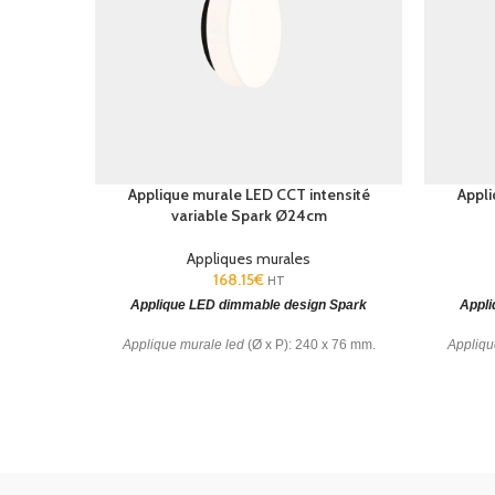
Applique murale LED CCT intensité
Appli
variable Spark Ø24cm
Appliques murales
168.15
€
HT
Applique LED dimmable design Spark
Appli
Applique murale led
(Ø x P): 240 x 76 mm.
Appliqu
Diffuseur en verre. CCT : SW 2700-3000-
Diffus
4000K. Garantie : 5 ans.