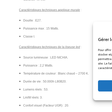
Caractéristiques techniques
applique murale
:
Douille : E27.
Puissance max : 15 Watts.
Classe I.
Gérer 
Caractéristiques techniques de la
liseuse led
:
Pour offri
stocker et
Source lumineuse : LED NICHIA.
permettra 
site. Le f
Puissance : 2,2 Watts.
caractéris
Température de couleur : Blanc chaud – 2700 K.
Durée de vie : 50.000h L80B20.
Lumens réels : 53.
Lm/W réels: 3.
Confort visuel (Facteur UGR) : 20.