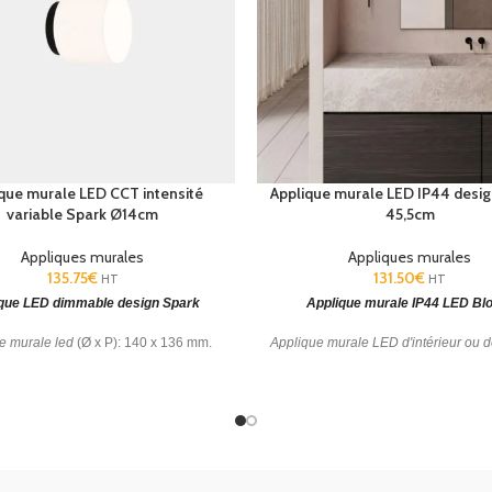
que murale LED CCT intensité
Applique murale LED IP44 desi
variable Spark Ø14cm
45,5cm
Appliques murales
Appliques murales
135.75
€
131.50
€
HT
HT
que LED dimmable design Spark
Applique murale IP44 LED B
e murale led
(Ø x P): 140 x 136 mm.
Applique murale LED d'intérieur ou d
eur en verre. CCT : SW 2700-3000-
bain IP44
(HxPxØ): 455 x 145 x 124
chaud - 2700 K.
4000K. Garantie: 5 ans.