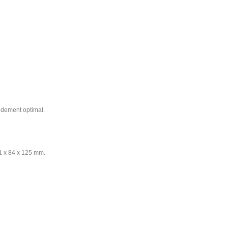
TV UHD 50″ hôtel Telefunken TFLIP50UHD23B
Matelas ressorts ensachés renforcés Perle 29cm
Mini bar noir thermoélectrique porte vitrée 30L
Plateaux petit déjeuner
Porte-bagages
Applique liseuse ronde led design Gamma Mini
endement optimal.
31 x 84 x 125 mm.