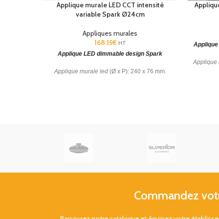
Applique murale LED CCT intensité
Appliqu
variable Spark Ø24cm
Appliques murales
168.15
€
HT
Applique
Applique LED dimmable design Spark
Applique 
Applique murale led
(Ø x P): 240 x 76 mm.
149 x
Diffuseur en verre. CCT : SW 2700-3000-
4000K. Garantie : 5 ans.
Commandez votre
Parcourez notre catalogue et équipez votre établis