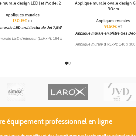
e murale design LED Jet Model 2
Applique murale ovale design 
30cm
Appliques murales
130.15
€
Appliques murales
HT
91.50
€
HT
 murale LED architecturale Jet 7,5W
Applique murale en plâtre Ges D
murale LED d'intérieur
(LxHxP): 164 x
Applique murale
(HxLxP): 140 x 300
 93 mm. Blanc chaud 3000 K. Effet
Matière structure: Plâtre à peindre. G
lumineux.
ans.
 équipement professionnel en ligne
sement avec du
mobilier et des fournitures professionnelles adaptées à 