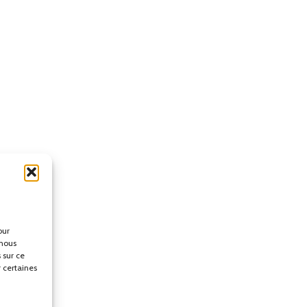
our
 nous
 sur ce
r certaines