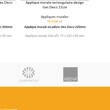
Ges Deco
Applique murale rectangulaire design
Appl
Ges Deco 22cm
Appliques murales
76.40
€
HT
eco 300mm
Applique murale en plâtre Ges Deco 220mm
Lampe
 x 95 mm.
Applique murale
(HxLxP): 75 x 220 x 85 mm.
arantie: 5
Matière structure : Plâtre à peindre. Garantie : 5
Applique 
ans.
mm. Clas
vos besoins
.