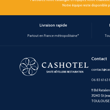
Notre équipe reste disponible 
Livraison rapide
Partout en France métropolitaine*
Tou
Contact
contact@cas
06 83 61 63 
11 Bd Ratale
31240 St Jea
TOULOUSE