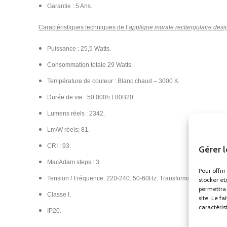
Garantie : 5 Ans.
Caractéristiques techniques de l’
applique murale rectangulaire des
Puissance : 25,5 Watts.
Consommation totale 29 Watts.
Température de couleur : Blanc chaud – 3000 K.
Durée de vie : 50.000h L80B20.
Lumens réels : 2342.
Lm/W réels: 81.
CRI : 93.
Gérer 
MacAdam steps : 3.
Pour offri
Tension / Fréquence: 220-240. 50-60Hz. Transformateur inclus.
stocker et
permettra 
Classe I.
site. Le f
caractéris
IP20.​