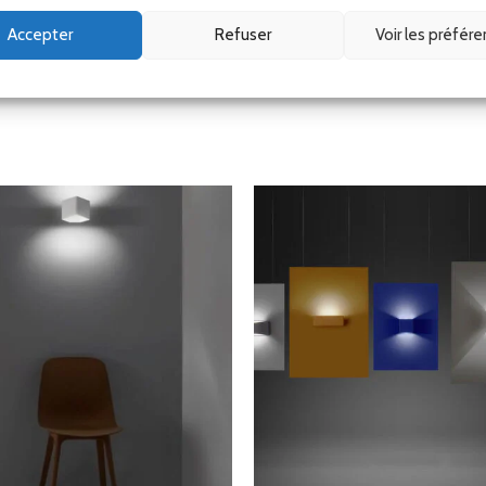
e (Hors Corse)
Accepter
Refuser
Voir les préfér