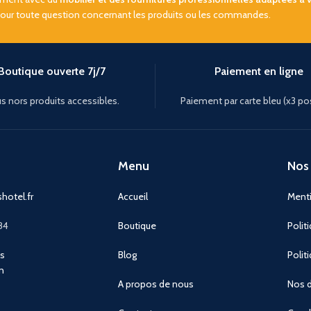
pour toute question concernant les produits ou les commandes.
Boutique ouverte 7j/7
Paiement en ligne
s nors produits accessibles.
Paiement par carte bleu (x3 po
Menu
Nos 
hotel.fr
Accueil
Menti
84
Boutique
Polit
ns
Blog
Polit
n
A propos de nous
Nos d