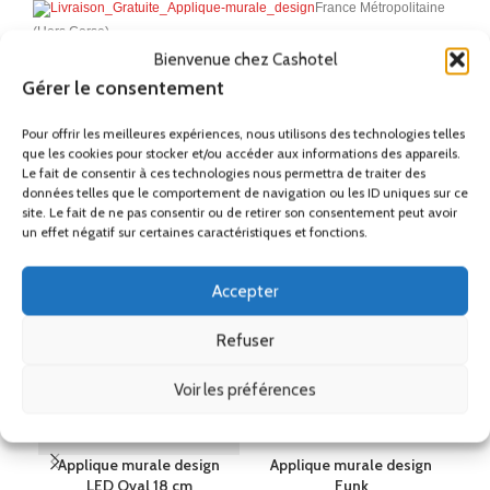
France Métropolitaine
(Hors Corse)
Bienvenue chez Cashotel
Gérer le consentement
Remise
Ses accessoires
Pour offrir les meilleures expériences, nous utilisons des technologies telles
que les cookies pour stocker et/ou accéder aux informations des appareils.
Le fait de consentir à ces technologies nous permettra de traiter des
données telles que le comportement de navigation ou les ID uniques sur ce
Produits similaires
site. Le fait de ne pas consentir ou de retirer son consentement peut avoir
un effet négatif sur certaines caractéristiques et fonctions.
Accepter
Refuser
Voir les préférences
Applique murale design
Applique murale design
LED Oval 18 cm
Funk