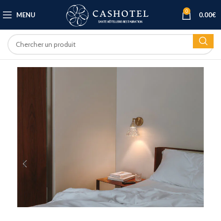
0
MENU
0.00
€