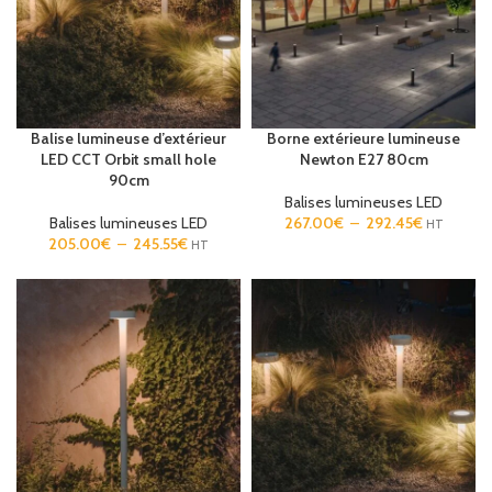
Balise lumineuse d’extérieur
Borne extérieure lumineuse
LED CCT Orbit small hole
Newton E27 80cm
90cm
Balises lumineuses LED
Balises lumineuses LED
267.00
€
–
292.45
€
HT
205.00
€
–
245.55
€
HT