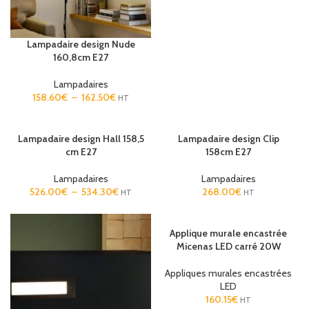
Lampadaire design Nude
160,8cm E27
Lampadaires
158.60
€
–
162.50
€
HT
Lampadaire design Hall 158,5
Lampadaire design Clip
cm E27
158cm E27
Lampadaires
Lampadaires
526.00
€
–
534.30
€
268.00
€
HT
HT
Applique murale encastrée
Micenas LED carré 20W
Appliques murales encastrées
LED
160.15
€
HT