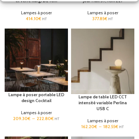
et verre Ilargi Ø24cm
jour Hall 59,4cm E27
Lampes à poser
Lampes à poser
414.10
€
377.85
€
HT
HT
Lampe à poser portable LED
Lampe de table LED CCT
design Cocktail
intensité variable Perlina
USB C
Lampes à poser
209.30
€
–
222.80
€
HT
Lampes à poser
162.20
€
–
182.55
€
HT