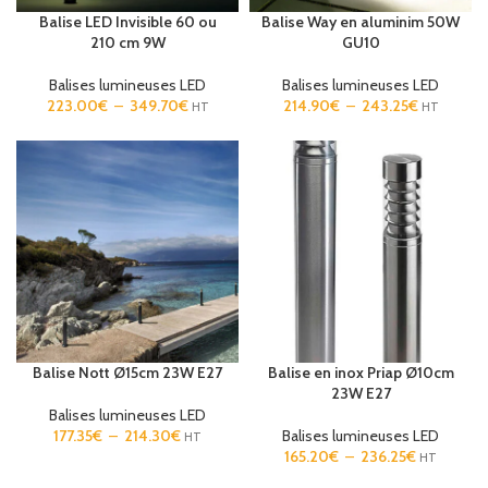
Balise LED Invisible 60 ou
Balise Way en aluminim 50W
210 cm 9W
GU10
Balises lumineuses LED
Balises lumineuses LED
223.00
€
–
349.70
€
214.90
€
–
243.25
€
HT
HT
Balise Nott Ø15cm 23W E27
Balise en inox Priap Ø10cm
23W E27
Balises lumineuses LED
177.35
€
–
214.30
€
Balises lumineuses LED
HT
165.20
€
–
236.25
€
HT