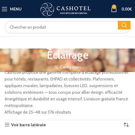
0
MENU
0.00
€
Éclairage
Catégories
Cashotel propose une gamme complète d’éclairage professionnel
pour hôtels, restaurants, EHPAD et collectivités. Plafonniers,
appliques murales, lampadaires, liseuses LED, suspensions et
solutions extérieures — tous conçus pour allier design, efficacité
énergétique et durabilité en usage intensif. Livraison gratuite France
métropolitaine.
Affichage de 25–48 sur 376 résultats
Voir barre latérale