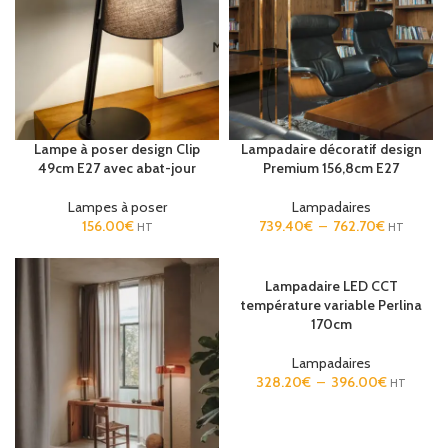
Lampe à poser design Clip
Lampadaire décoratif design
49cm E27 avec abat-jour
Premium 156,8cm E27
Lampes à poser
Lampadaires
156.00
€
739.40
€
–
762.70
€
HT
HT
Lampadaire LED CCT
température variable Perlina
170cm
Lampadaires
328.20
€
–
396.00
€
HT