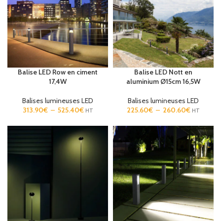
Balise LED Row en ciment
Balise LED Nott en
17,4W
aluminium Ø15cm 16,5W
Balises lumineuses LED
Balises lumineuses LED
313.90
€
–
525.40
€
225.60
€
–
260.60
€
HT
HT