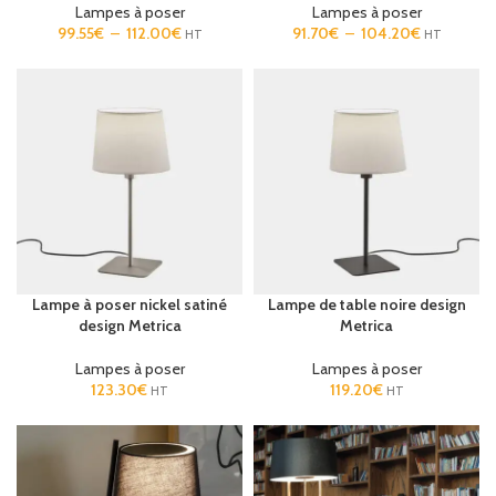
Lampes à poser
Lampes à poser
99.55
€
–
112.00
€
91.70
€
–
104.20
€
HT
HT
Lampe à poser nickel satiné
Lampe de table noire design
design Metrica
Metrica
Lampes à poser
Lampes à poser
123.30
€
119.20
€
HT
HT