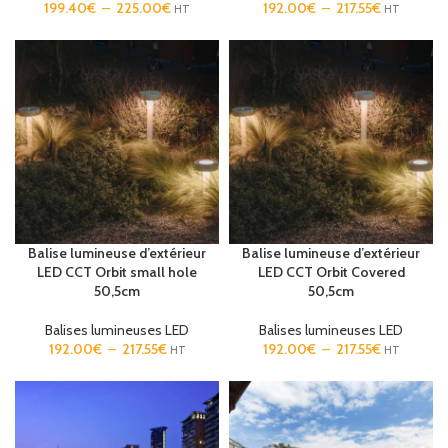
199.40
€
–
225.00
€
192.00
€
–
217.55
€
HT
HT
Balise lumineuse d’extérieur
Balise lumineuse d’extérieur
LED CCT Orbit small hole
LED CCT Orbit Covered
50,5cm
50,5cm
Balises lumineuses LED
Balises lumineuses LED
192.00
€
–
217.55
€
192.00
€
–
217.55
€
HT
HT