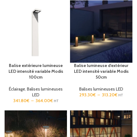
Balise extérieure lumineuse
Balise lumineuse d’extérieur
Vert
Blanc
Doré
Gris
Noir
Vert
Blanc
Doré
Gris
Noir
LED intensité variable Modis
LED intensité variable Modis
Gris urbain
Marron
Gris urbain
Marron
100cm
50cm
Éclairage
,
Balises lumineuses
Balises lumineuses LED
LED
293.30
€
–
313.20
€
HT
341.80
€
–
364.00
€
HT