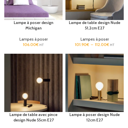
Lampe à poser design
Lampe de table design Nude
Michigan
51,2cm E27
Lampes à poser
Lampes à poser
106.00
€
101.90
€
–
112.00
€
HT
HT
Lampe de table avec pince
Lampe à poser design Nude
design Nude 55cm E27
12cm E27