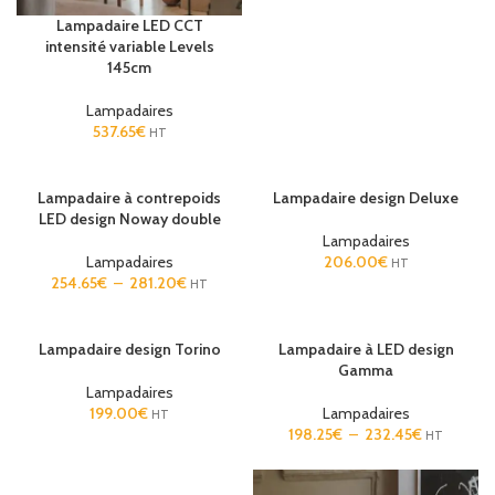
Lampadaire LED CCT
intensité variable Levels
145cm
Lampadaires
537.65
€
HT
Lampadaire à contrepoids
Lampadaire design Deluxe
LED design Noway double
Lampadaires
Lampadaires
206.00
€
HT
254.65
€
–
281.20
€
HT
Lampadaire design Torino
Lampadaire à LED design
Gamma
Lampadaires
199.00
€
Lampadaires
HT
198.25
€
–
232.45
€
HT