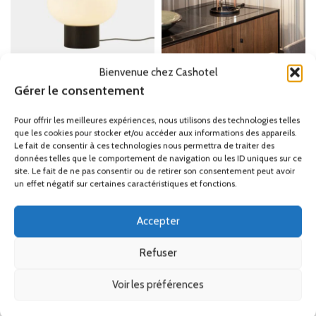
Bienvenue chez Cashotel
Lampe à poser LED en bois
Lampe de table avec abat-
Gérer le consentement
et verre Ilargi Ø32cm
jour Premium 59,4cm E27
Lampes à poser
Lampes à poser
Pour offrir les meilleures expériences, nous utilisons des technologies telles
510.20
€
449.50
€
–
451.00
€
que les cookies pour stocker et/ou accéder aux informations des appareils.
HT
HT
Le fait de consentir à ces technologies nous permettra de traiter des
données telles que le comportement de navigation ou les ID uniques sur ce
site. Le fait de ne pas consentir ou de retirer son consentement peut avoir
un effet négatif sur certaines caractéristiques et fonctions.
Accepter
Refuser
Voir les préférences
Lampe à poser LED en bois
Lampe de table avec abat-