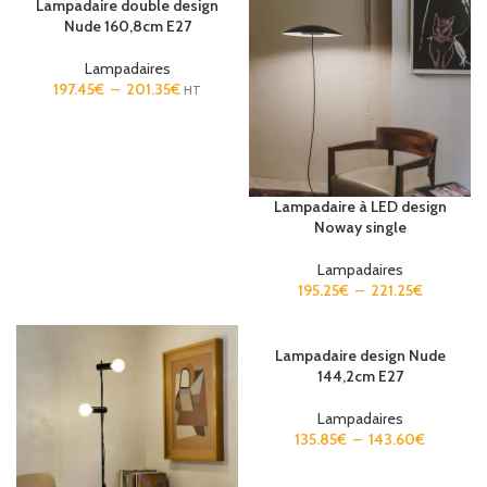
Lampadaire double design
Nude 160,8cm E27
Lampadaires
197.45
€
–
201.35
€
HT
Lampadaire à LED design
Noway single
Lampadaires
195.25
€
–
221.25
€
Lampadaire design Nude
144,2cm E27
Lampadaires
135.85
€
–
143.60
€