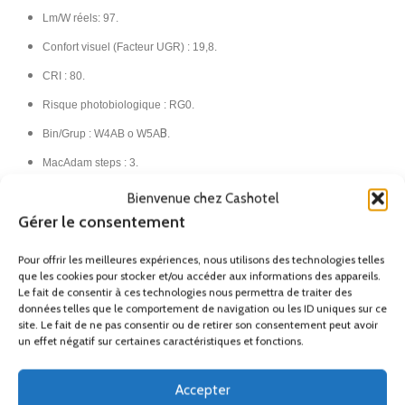
Lm/W réels: 97.
Confort visuel (Facteur UGR) : 19,8.
CRI : 80.
Risque photobiologique : RG0.
B
Bin/Grup : W4AB o W5A
.
MacAdam steps : 3.
Tension / Fréquence: 100-240. 50-60Hz. Transformateur inclus.
Bienvenue chez Cashotel
Gérer le consentement
Classe I.
IP20.​
Pour offrir les meilleures expériences, nous utilisons des technologies telles
que les cookies pour stocker et/ou accéder aux informations des appareils.
France Métropolitaine
Le fait de consentir à ces technologies nous permettra de traiter des
(Hors Corse)
données telles que le comportement de navigation ou les ID uniques sur ce
site. Le fait de ne pas consentir ou de retirer son consentement peut avoir
un effet négatif sur certaines caractéristiques et fonctions.
Remise
Ses accessoires
Accepter