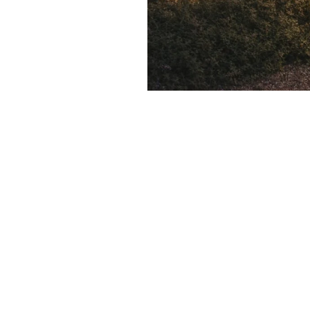
COFF
Coffr
Coffre
Coffr
Coffre