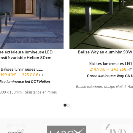
se extérieure lumineuse LED
Balise Way en aluminim 50W
ensité variable Helion 80cm
Balises lumineuses LED
Balises lumineuses LED
214.90
€
–
243.25
€
HT
199.40
€
–
225.00
€
HT
Borne lumineuse Way GU1
lise lumineuse led CCT Helion
Balise extérieure design Nott
. 2 Ha
: 800 x 130mm. Résistance en milieu
choix : 60 et 100 cm. Adaptée po
Température couleur corrélée (CCT):
installation en milieu marin.
SW 2700-3200-4000K.