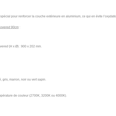
spécial pour renforcer la couche extérieure en aluminium, ce qui en évite l’oxydati
 Covered 90cm
:
overed
(H x Ø) :
900 x 202
mm.
 gris, marron, noir ou vert sapin.
mpérature de couleur (
2700K, 3200K ou 4000K
).