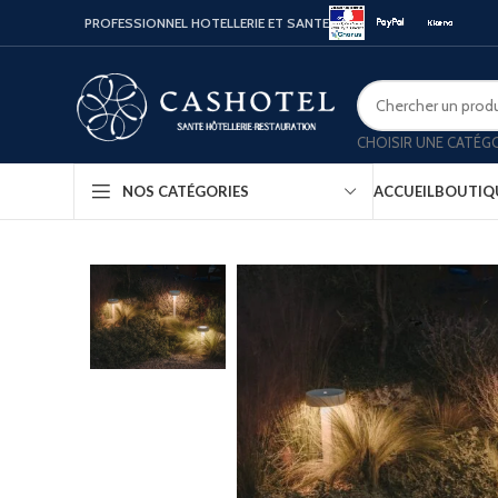
PROFESSIONNEL HOTELLERIE ET SANTE
CHOISIR UNE CATÉG
ACCUEIL
BOUTIQ
NOS CATÉGORIES
Bouill
Coffr
Porte
Minib
Confo
Platea