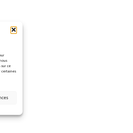
our
 nous
 sur ce
r certaines
ences