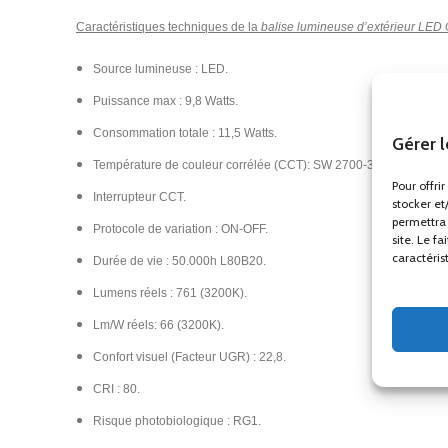
Caractéristiques techniques de la
balise lumineuse d’extérieur LED
Source lumineuse : LED.
Puissance max : 9,8 Watts.
Consommation totale : 11,5 Watts.
Gérer 
Température de couleur corrélée (CCT): SW 2700-3200-4000K.
Pour offri
Interrupteur CCT.
stocker et
permettra 
Protocole de variation : ON-OFF.
site. Le f
caractéris
Durée de vie : 50.000h L80B20.
Lumens réels : 761 (3200K).
Lm/W réels: 66 (3200K).
Confort visuel (Facteur UGR) : 22,8.
CRI : 80.
Risque photobiologique : RG1.