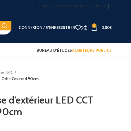
BUREAU D’ÉTUDES
CONTACTEZ-NOUS
FAQ
0
CONNEXION / S'ENREGISTRER
0.00
€
BUREAU D’ÉTUDES
ACHETEURS PUBLICS
uses LED
Coffre-fort électronique hôtel
CT Orbit Covered 90cm
Fortress 14″ – 20 L – code
sécurisé – JVD
122.15
€
HT
se d’extérieur LED CCT
 90cm
Plateau d'accueil avec
bouilloire et 2 tasses
75.00
€
HT