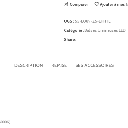
Comparer
Ajouter à mes f
TV UHD 50″ hôtel Telefunken TFLIP50UHD23B
Matelas ressorts ensachés renforcés Perle 29cm
UGS :
55-E089-Z5-EHHTL
Mini bar noir thermoélectrique porte vitrée 30L
Catégorie :
Balises lumineuses LED
Plateaux petit déjeuner
Share:
Porte-bagages
Applique liseuse ronde led design Gamma Mini
DESCRIPTION
REMISE
SES ACCESSOIRES
 4000K).