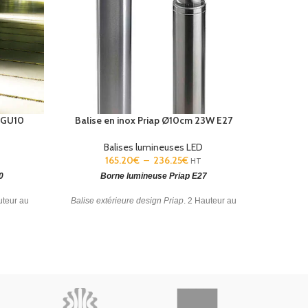
 GU10
Balise en inox Priap Ø10cm 23W E27
Balise 
Balises lumineuses LED
165.20
€
–
236.25
€
HT
0
Borne lumineuse Priap E27
uteur au
Balise extérieure design Priap
. 2 Hauteur au
Balise ex
ur une
choix : 50 et 80 cm. Adaptée pour une
50,6 x 
installation en milieu marin.