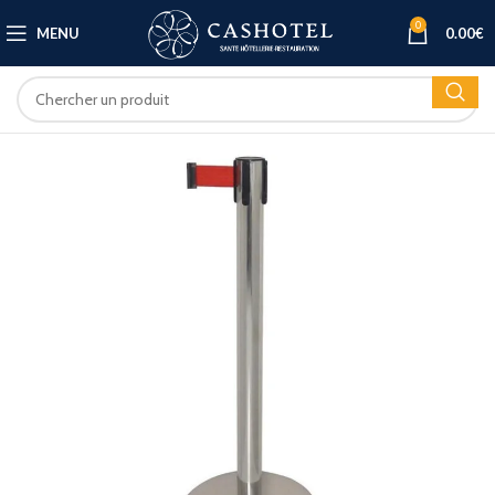
0
MENU
0.00
€