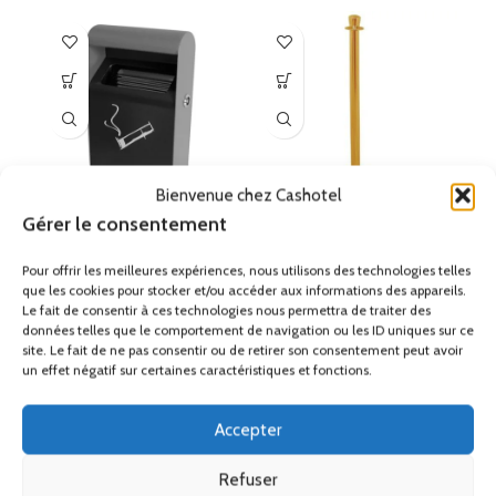
Bienvenue chez Cashotel
Gérer le consentement
Cendrier mural en acier
Poteau d’accueil en inox
P
galvanisé 1,5L
plaqué en laiton à tête
i
plate
Pour offrir les meilleures expériences, nous utilisons des technologies telles
Réception
,
Cendriers
que les cookies pour stocker et/ou accéder aux informations des appareils.
poubelles
Réception
,
Barrières et
Le fait de consentir à ces technologies nous permettra de traiter des
61.00
€
poteaux d’accueil
données telles que le comportement de navigation ou les ID uniques sur ce
HT
site. Le fait de ne pas consentir ou de retirer son consentement peut avoir
107.10
€
HT
Cendrier mural design 1,5L
un effet négatif sur certaines caractéristiques et fonctions.
Poteau d'accueil en acier
Cendrier mural en acier
(H x L
x P) : 25,5 x 15 x 6 cm.
inoxydable plaqué en laiton à
Accepter
Cendrier mural verroullable
.
tête plate
Refuser