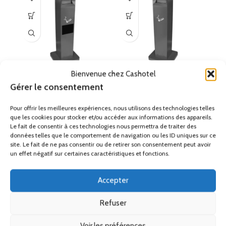
Bienvenue chez Cashotel
Cendrier totem et
Cendrier totem en acier
C
Gérer le consentement
poubelle acier galvanisé
galvanisé 12,5L
10L
Pour offrir les meilleures expériences, nous utilisons des technologies telles
Cendriers poubelles
que les cookies pour stocker et/ou accéder aux informations des appareils.
Cendriers poubelles
244.00
€
HT
Le fait de consentir à ces technologies nous permettra de traiter des
294.00
€
HT
Cendrier totem design 12,5L
C
données telles que le comportement de navigation ou les ID uniques sur ce
Cendrier totem et poubelle
site. Le fait de ne pas consentir ou de retirer son consentement peut avoir
Cendrier sur pied en acier
un effet négatif sur certaines caractéristiques et fonctions.
galvanisé
(H x L x P) : 104 x
design 10L
40,3 x 26,2 cm.
Cendrier
Cendrier totem et poubelle
i
totem avec fermeture à clé
.
Accepter
sur pied
(HxLxP) : 104 x 40,3
c
x 26,2 cm.
Cendrier totem
Refuser
fermeture à clé
.
Voir les préférences