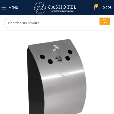
0
MENU
0.00
€