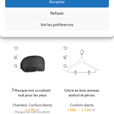
Accepter
Remise
Ses accessoires
Refuser
Voir les préférences
Produits similaires
Masque noir occultant
Cintre en bois anneau
C
nuit pour les yeux
antivol et pinces
Chambre
,
Confort clients
Confort clients
0.49
€
1.98
€
–
2.24
€
HT
HT
Masque de nuit occultant