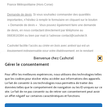
France Métropolitaine (Hors Corse)
Demande de devis
:Si vous souhaitez commander des quantités
importantes, n’hésitez à remplir le formulaire en cliquant sur le bouton
» Demande de devis « . Vous pouvez également faire une demande
de devis, en nous contactant directement par téléphone au
0683616384 ou bien par mail à l’adresse contact@cashotel.fr.
Cashotel facilite l’accès au
cintre en bois avec antivol
qui est un
équipement indispensable pour votre établissement, en le rendant
accessible au meilleur prix au plus grand nombre.
Bienvenue chez Cashotel
Gérer le consentement
Une réponse idéale aux attentes de votre clientèle en matière
d’équipements de chambre d’hôtel.
Pour offrir les meilleures expériences, nous utilisons des technologies telles
que les cookies pour stocker et/ou accéder aux informations des appareils.
Cintre en bois, cintres en bois, cintre en bois pantalon, cintre en bois
Le fait de consentir à ces technologies nous permettra de traiter des
pour pantalon, cintre en bois hôtel, cintre en bois avec antivol, lot cintre
données telles que le comportement de navigation ou les ID uniques sur ce
site. Le fait de ne pas consentir ou de retirer son consentement peut avoir
en bois pas cher, cintre en bois lot de 200, cintre en bois avec pinces,
un effet négatif sur certaines caractéristiques et fonctions.
cintre en bois lot de 100