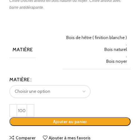
Cintre crochet antivol en bois naturel ou noyer
.
Cintre antivol avec
barre antidérapante
.
Bois de hêtre ( finition blanche )
,
MATIÈRE
Bois naturel
,
Bois noyer
Alternative:
MATIÈRE
Ajouter au panier
Comparer
Ajouter à mes favoris