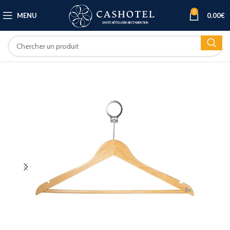
0
MENU
0.00
€