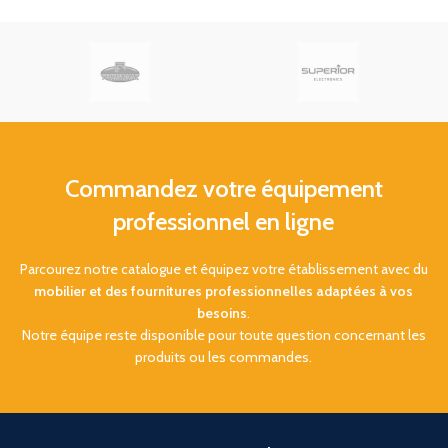
noyer
.
Cintre bois avec
clients. Élastique ajustable,
crochet antivol et encoches
.
léger et personnalisable à
votre marque.
Livraison
Gratuite
en France
Métropolitaine (Hors Corse).
Commandez votre équipement
professionnel en ligne
Parcourez notre catalogue et équipez votre établissement avec du
mobilier et des fournitures professionnelles adaptées à vos
besoins
.
Notre équipe reste disponible pour toute question concernant les
produits ou les commandes.