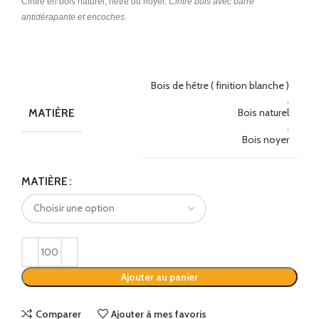
Cintre en bois naturel, hêtre ou noyer.
Cintre bois avec barre
antidérapante et encoches
.
Bois de hêtre ( finition blanche )
,
MATIÈRE
Bois naturel
,
Bois noyer
Alternative:
MATIÈRE
Ajouter au panier
Comparer
Ajouter à mes favoris