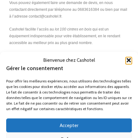
Vous pouvez également faire une demande de devis, en nous
contactant directement par téléphone au 0683616384 ou bien par mail
à l’adresse contact@cashotel.fr.
Cashotel facilite l’accès au
lot 100 cintres en bois
qui est un
équipement indispensable pour votre établissement, en le rendant
accessible au meilleur prix au plus grand nombre.
Une réponse idéale aux attentes de votre clientèle en matière
Bienvenue chez Cashotel
d’équipements de chambre d’hôtel.
Gérer le consentement
Cintre en bois, cintres en bois, cintre en bois pantalon, cintre en bois
Pour offrir les meilleures expériences, nous utilisons des technologies telles
pour pantalon, cintre en bois hôtel, cintre en bois avec antivol, lot cintre
que les cookies pour stocker et/ou accéder aux informations des appareils.
en bois pas cher, cintre en bois lot de 200, cintre en bois avec pinces,
Le fait de consentir à ces technologies nous permettra de traiter des
cintre en bois lot de 100
données telles que le comportement de navigation ou les ID uniques sur ce
site. Le fait de ne pas consentir ou de retirer son consentement peut avoir
un effet négatif sur certaines caractéristiques et fonctions.
Remise
Ses accessoires
Accepter