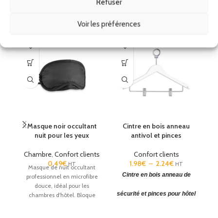
Refuser
Produits similaires
Voir les préférences
Masque noir occultant
Cintre en bois anneau
nuit pour les yeux
antivol et pinces
Chambre
,
Confort clients
Confort clients
0.49
€
1.98
€
–
2.24
€
HT
HT
Masque de nuit occultant
Cintre en bois anneau de
professionnel en microfibre
douce, idéal pour les
sécurité et pinces pour hôtel
chambres d'hôtel. Bloque
efficacement la lumière pour
Cintre en bois naturel ou
al
un repos optimal de vos