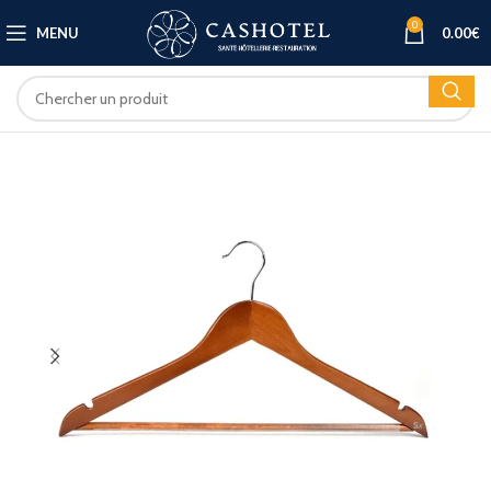
0
MENU
0.00
€