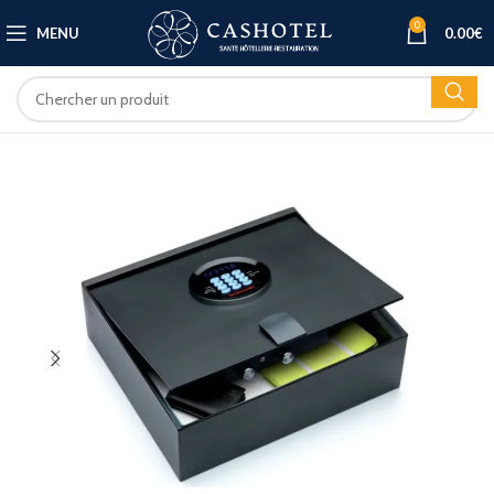
0
MENU
0.00
€