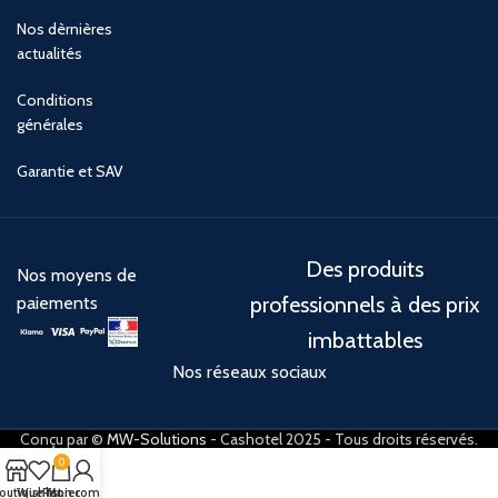
Nos dèrnières
actualités
Conditions
générales
Garantie et SAV
Des produits
Nos moyens de
professionnels à des prix
paiements
imbattables
Nos réseaux sociaux
Conçu par ©
MW-Solutions
- Cashotel 2025 - Tous droits réservés.
0
outique
Wishlist
Panier
Mon compte