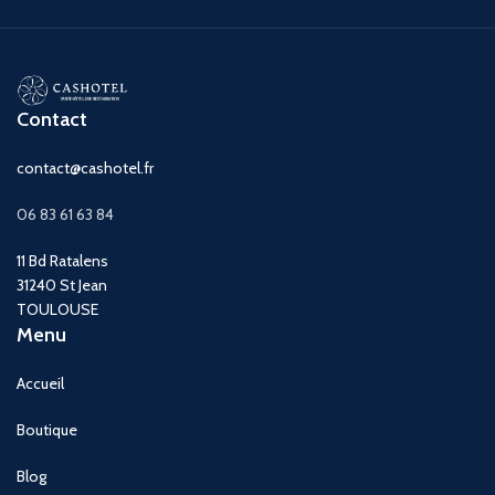
Livraison
Gratuite
en France
Métropolitaine (Hors Corse).
Gratuite
en France
Métropolitaine (Hors Corse).
Contact
contact@cashotel.fr
06 83 61 63 84
11 Bd Ratalens
31240 St Jean
TOULOUSE
Menu
Accueil
Boutique
Blog