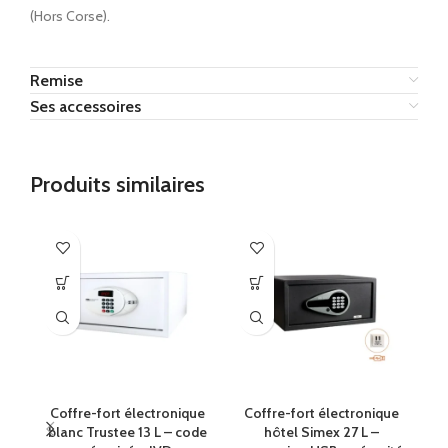
(Hors Corse).
Remise
Ses accessoires
Produits similaires
Coffre-fort électronique
Coffre-fort électronique
Co
blanc Trustee 13 L – code
hôtel Simex 27 L –