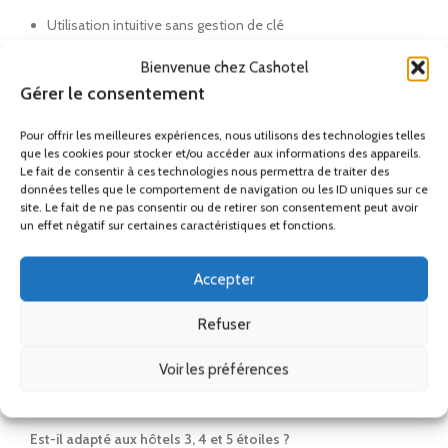
Utilisation intuitive sans gestion de clé
Ajoute un équipement indispensable à toute chambre
Bienvenue chez Cashotel
moderne
Gérer le consentement
FAQ – Questions fréquentes
Pour offrir les meilleures expériences, nous utilisons des technologies telles
que les cookies pour stocker et/ou accéder aux informations des appareils.
Le fait de consentir à ces technologies nous permettra de traiter des
Comment installer le coffre-fort CS/4HN 10 L ?
données telles que le comportement de navigation ou les ID uniques sur ce
Il est livré avec trous et chevilles de fixation pour mur ou
site. Le fait de ne pas consentir ou de retirer son consentement peut avoir
meuble, pour une installation simple et sécurisée.
un effet négatif sur certaines caractéristiques et fonctions.
Quels objets peut-on y stocker ?
Accepter
Ordinateur portable 15”, tablettes, documents officiels, bijoux,
passeports et petits objets de valeur.
Refuser
Que faire si le code est oublié ?
Voir les préférences
Une clé de secours et/ou un code maître permet l’ouverture
d’urgence.
Est-il adapté aux hôtels 3, 4 et 5 étoiles ?