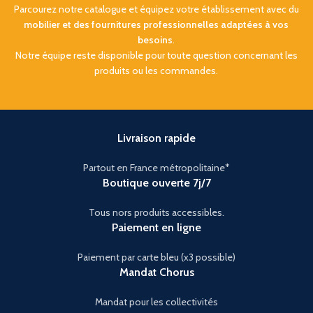
– dimensions idéales pour
pour un accès sécurisé
Parcourez notre catalogue et équipez votre établissement avec du
tiroir ou meuble
Blocage automatique
en
mobilier et des fournitures professionnelles adaptées à vos
Capacité : 13 L
, compatible
cas d’infraction
besoins
.
PC 15’’
Notre équipe reste disponible pour toute question concernant les
Volume de 27 L
, idéal pour
Construction robuste
:
PC et documents
produits ou les commandes.
acier 15 mm, porte 50 mm,
volumineux
mécanisme anti-agression
Acier haute densité
et
électronique
éclairage intérieur LED
Éclairage LED
pour plus de
Livraison rapide
confort
Compact et robuste, ce
coffre-fort
offre sécurité et
Partout en France métropolitaine*
Discret, pratique et fiable, ce
confort
à vos clients, tout en
Boutique ouverte 7j/7
coffre-fort professionnel
valorisant votre
assure la sécurité de vos
établissement. Un
clients
tout en valorisant
équipement indispensable
Tous nors produits accessibles.
votre établissement. Facile à
pour les hôtels, résidences et
Paiement en ligne
installer, il s’adapte
locations saisonnières
parfaitement aux
modernes.
Paiement par carte bleu (x3 possible)
environnements hôteliers et
Mandat Chorus
résidentiels
.
Livraison
Mandat pour les collectivités