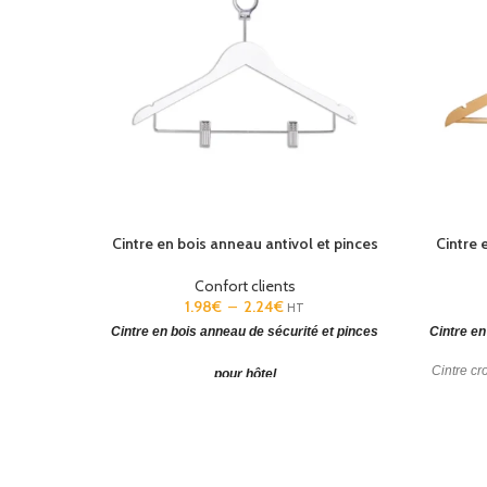
Cintre en bois anneau antivol et pinces
Cintre 
Confort clients
1.98
€
–
2.24
€
HT
Cintre en bois anneau de sécurité et pinces
Cintre en
Cintre cr
pour hôtel
Cintre
Cintre en bois naturel ou noyer
.
Cintre bois
avec crochet antivol et encoches
.