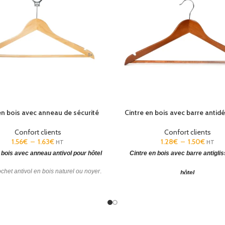
en bois avec anneau de sécurité
Cintre en bois avec barre antid
Confort clients
Confort clients
1.56
€
–
1.63
€
1.28
€
–
1.50
€
HT
HT
 bois avec anneau antivol pour hôtel
Cintre en bois avec barre antigli
ochet antivol en bois naturel ou noyer
.
hôtel
 antivol avec barre antidérapante
.
Cintre en bois naturel, hêtre ou noy
bois avec barre antidérapante et e