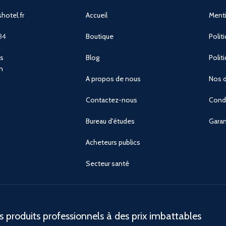
hotel.fr
Accueil
Menti
84
Boutique
Polit
ns
Blog
Polit
n
A propos de nous
Nos d
Contactez-nous
Condi
Bureau d'études
Garan
Acheteurs publics
Secteur santé
 produits professionnels à des prix imbattables