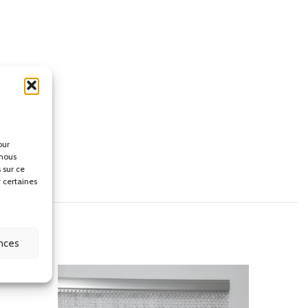
our
 nous
 sur ce
r certaines
ences