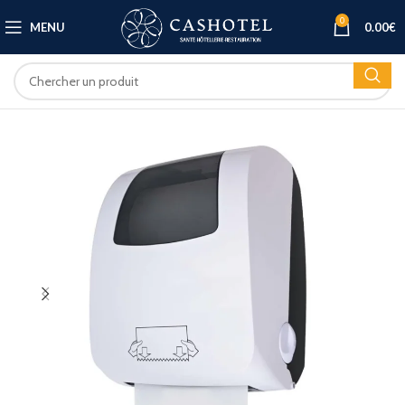
0
MENU
0.00
€