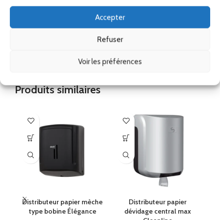
distributeur papier bobine, distributeur PH, distributeur automatique PH
Accepter
Remise
Refuser
Ses accessoires
Voir les préférences
Produits similaires
Distributeur papier mèche
Distributeur papier
Blanc
Noir
I
type bobine Élégance
dévidage central max
h