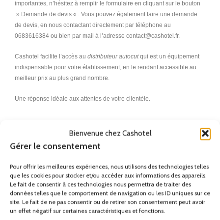
importantes, n’hésitez à remplir le formulaire en cliquant sur le bouton
» Demande de devis « . Vous pouvez également faire une demande
de devis, en nous contactant directement par téléphone au
0683616384 ou bien par mail à l’adresse contact@cashotel.fr.
Cashotel facilite l’accès au
distributeur autocut
qui est un équipement
indispensable pour votre établissement, en le rendant accessible au
meilleur prix au plus grand nombre.
Une réponse idéale aux attentes de votre clientèle.
distributeur de papier hygiénique, distributeur de papier, distributeur de
papier toilette, distributeur de papier pour les mains, distributeur de
Bienvenue chez Cashotel
papier main, distributeur de papier essui main, distributeur de papier
Gérer le consentement
toilette mural, distributeur serviette papier salle de bain, distributeur de
papier toilette noir, distributeur de papier essuie main, distributeur de
Pour offrir les meilleures expériences, nous utilisons des technologies telles
papier wc, distributeur de papier toilette professionnel, distributeur de
que les cookies pour stocker et/ou accéder aux informations des appareils.
Le fait de consentir à ces technologies nous permettra de traiter des
papier essuie-tout, distributeur automatique de papier toilette,
données telles que le comportement de navigation ou les ID uniques sur ce
distributeur papier toilette, distributeur papier toilette professionnel,
site. Le fait de ne pas consentir ou de retirer son consentement peut avoir
distributeur essuie main professionnel, distributeur de papier toilette
un effet négatif sur certaines caractéristiques et fonctions.
original, distributeur papier professionnel, distributeur papier rouleau,