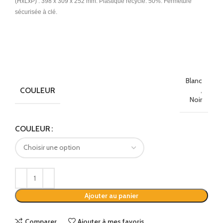
(HxLxP) : 398 x 309 x 252 mm. Plastique recyclé: 50%. Fermeture
sécurisée à clé.
Blanc
COULEUR
,
Noir
Alternative:
COULEUR
Ajouter au panier
Comparer
Ajouter à mes favoris