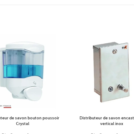
uteur de savon bouton poussoir
Distributeur de savon encast
Crystal
vertical inox
l
450ml