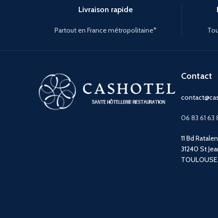
Livraison rapide
Partout en France métropolitaine*
Tou
Contact
contact@cas
06 83 61 63 
11 Bd Ratale
31240 St Jea
TOULOUSE