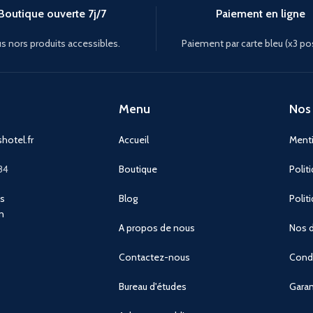
Boutique ouverte 7j/7
Paiement en ligne
s nors produits accessibles.
Paiement par carte bleu (x3 po
Menu
Nos 
hotel.fr
Accueil
Menti
84
Boutique
Polit
ns
Blog
Polit
n
A propos de nous
Nos d
Contactez-nous
Condi
Bureau d'études
Garan