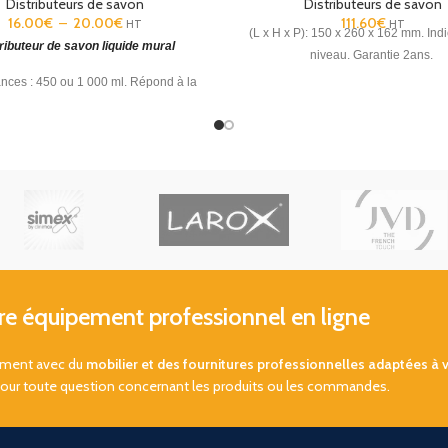
Distributeurs de savon
Distributeurs de savon
16.00
€
–
20.00
€
111.60
€
HT
HT
(L x H x P): 150 x 260 x 162 mm. Ind
ributeur de savon liquide mural
niveau. Garantie 2ans.
ces : 450 ou 1 000 ml. Répond à la
arche HACCP. Compatible gel
.
ydroalcoolique
Garantie 1an.
 équipement professionnel en ligne
sement avec du
mobilier et des fournitures professionnelles adaptées à 
pour toute question concernant les produits ou les commandes.