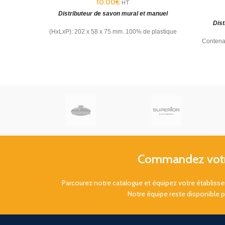
10.00
€
HT
Distributeur de savon mural et manuel
Dist
(HxLxP): 202 x 58 x 75 mm.
100% de plastique
Contenan
recyclé. Compatible gel hydroalcoolique.
dém
Fermeture à clé.
h
Commandez votre
Parcourez notre catalogue et équipez votre établis
Notre équipe reste disponible 