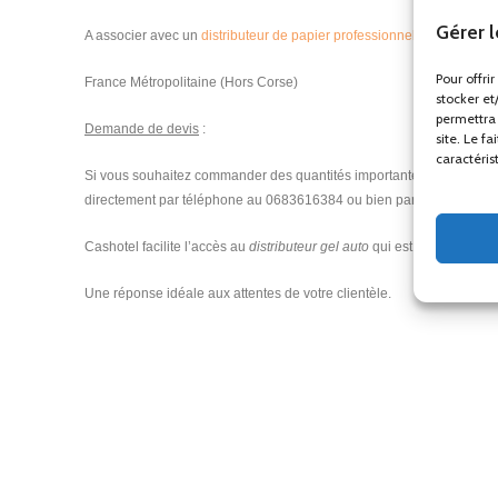
Gérer 
A associer avec un
distributeur de papier professionnel
.
Pour offri
France Métropolitaine (Hors Corse)
stocker et
permettra 
Demande de devis
:
site. Le f
caractéris
Si vous souhaitez commander des quantités importantes, n’hésitez à
directement par téléphone au 0683616384 ou bien par mail à l’adres
Cashotel facilite l’accès au
distributeur gel auto
qui est un équipemen
Une réponse idéale aux attentes de votre clientèle.
distributeur de savon, distributeur de savon mousse, distributeur de
mousse, distributeur automatique de savon liquide, distributeur automa
de savon pas cher, distributeur de savon livraison gratuite, distribut
distributeur de savon encastrable, distributeur de savon automatique 
design