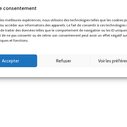
le consentement
r les meilleures expériences, nous utilisons des technologies telles que les cookies p
/ou accéder aux informations des appareils. Le fait de consentir à ces technologies
de traiter des données telles que le comportement de navigation ou les ID uniques
ait de ne pas consentir ou de retirer son consentement peut avoir un effet négatif su
tiques et fonctions.
 remplir le formulaire en cliquant sur le bouton » Demande de devis « . Vous pou
se contact@cashotel.fr.
Accepter
Refuser
Voir les préfér
t indispensable pour votre établissement, en le rendant accessible au meilleur pr
 savon liquide, distributeur de savon gel, distributeur de savon économique, distri
tique de savon gel, distributeur de savon hôtel, distributeur de savon hotel, distri
eur de savon mural, distributeur de savon mural pas cher, distributeur savon cuisine,
mural, distributeur de savon pousse mousse, distributeur de savon liquide profession