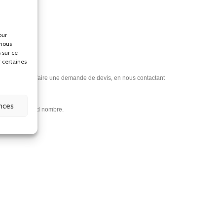
our
 nous
 sur ce
r certaines
vez également faire une demande de devis, en nous contactant
ences
ix au plus grand nombre.
buteur automatique de savon, distributeur automatique de savon
buteur de savon salle de bain, distributeur de savon wc, distributeur
 distributeur savon professionnel, distributeur mural de savon,
nel, distributeur liquide vaisselle, distributeur de savon liquide