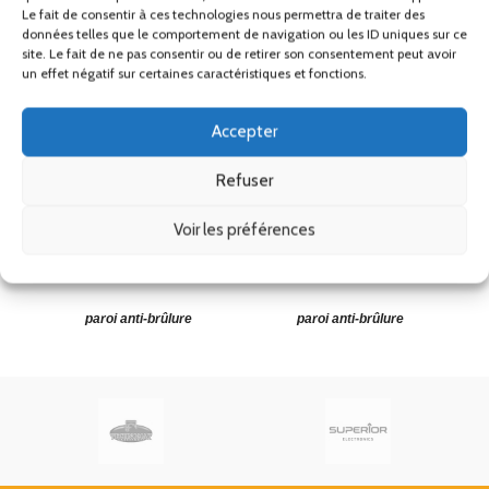
Le fait de consentir à ces technologies nous permettra de traiter des
données telles que le comportement de navigation ou les ID uniques sur ce
site. Le fait de ne pas consentir ou de retirer son consentement peut avoir
un effet négatif sur certaines caractéristiques et fonctions.
Percolateur à café
Percolateur à café
Accepter
double paroi inox 100
double paroi inox 60
pr
tasses – 15L
tasses – 8,8L
Refuser
D
Distributeurs de boissons
Distributeurs de boissons
Voir les préférences
chaudes
chaudes
159.00
€
–
174.15
€
137.15
€
–
152.30
€
HT
HT
Percolateur en inox double
Percolateur en inox double
paroi anti-brûlure
paroi anti-brûlure
Ag
Percolateur professionnel
Percolateur professionnel
15L en acier inoxydable
.
8,8L en acier inoxydable
.
r
Dimensions : Ø270mm x
Dimensions : Ø210mm x
H440mm.
H430mm.
24/48H
24/48H