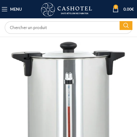
0
MENU
0.00
€