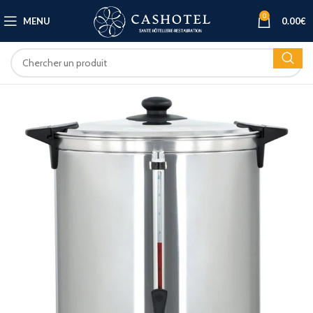
0
MENU
0.00
€