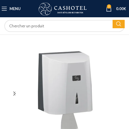
0
MENU
0.00
€