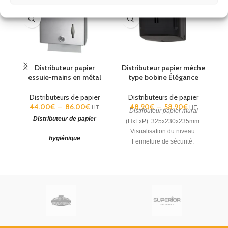
Distributeur papier
Distributeur papier mèche
Inox
Blanc
Blanc
Noir
essuie-mains en métal
type bobine Élégance
Distributeurs de papier
Distributeurs de papier
44.00
€
–
86.00
€
48.90
€
–
58.90
€
HT
HT
Distributeur papier mural
Distributeur de papier
(HxLxP): 325x230x235mm.
Di
Visualisation du niveau.
hygiénique
Fermeture de sécurité.
Capacité : 400 à 700 essuie-
(H
mains
. Anti-vandalisme.
B
Finition : Epoxy blanc ou Inox
r
brossé. Garantie 2ans.