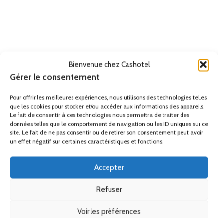
papier main, distributeur de papier essui main, distributeur de papier
toilette mural, distributeur serviette papier salle de bain, distributeur de
papier toilette noir, distributeur de papier essuie main, distributeur de
papier wc, distributeur de papier toilette professionnel, distributeur de
papier essuie-tout, distributeur automatique de papier toilette,
distributeur papier toilette, distributeur papier toilette professionnel,
Bienvenue chez Cashotel
distributeur essuie main professionnel, distributeur de papier toilette
Gérer le consentement
original, distributeur papier professionnel, distributeur papier rouleau,
distributeur papier bobine, distributeur PH, distributeur automatique PH
Pour offrir les meilleures expériences, nous utilisons des technologies telles
que les cookies pour stocker et/ou accéder aux informations des appareils.
Le fait de consentir à ces technologies nous permettra de traiter des
Remise
données telles que le comportement de navigation ou les ID uniques sur ce
site. Le fait de ne pas consentir ou de retirer son consentement peut avoir
Ses accessoires
un effet négatif sur certaines caractéristiques et fonctions.
Accepter
Produits similaires
Refuser
Voir les préférences