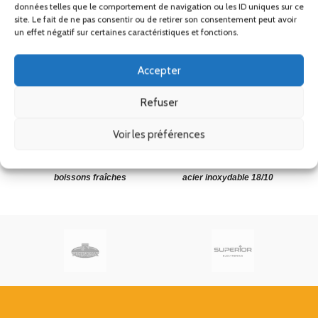
données telles que le comportement de navigation ou les ID uniques sur ce
site. Le fait de ne pas consentir ou de retirer son consentement peut avoir
un effet négatif sur certaines caractéristiques et fonctions.
Double distributeur de jus
Distributeur de lait frais
D
Accepter
de fruit 2 x 6,5L Olympia
inox 3L APS
Refuser
Distributeurs de boissons
Distributeurs de boissons
D
fraîches
fraîches
576.45
€
447.90
€
Voir les préférences
HT
HT
Double distributeur de
Distributeur de lait 3L en
D
boissons fraîches
acier inoxydable 18/10
l
Le tube central peut contenir
Distributeur de boisson
des glaçons pour refroidir les
fraîche
en libre service. Dim. :
boissons. Dim:
390(H) x 210(L) x 320(P)mm
578x564x370mm
48/72H
48/72H