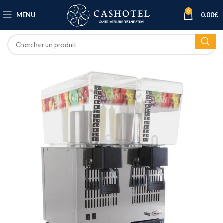
0
MENU
0.00
€