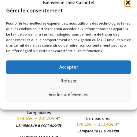
Bienvenue chez Cashotel
Gérer le consentement
Produits similaires
Pour offrir les meilleures expériences, nous utilisons des technologies telles
que les cookies pour stocker et/ou accéder aux informations des appareils.
Le fait de consentir à ces technologies nous permettra de traiter des
données telles que le comportement de navigation ou les ID uniques sur ce
site. Le fait de ne pas consentir ou de retirer son consentement peut avoir
un effet négatif sur certaines caractéristiques et fonctions.
Accepter
Refuser
Lampadaire à
L
Voir les préférences
contrepoids LED design
Noway double
Lampadaire à LED design
Gamma
Lampadaires
254.65
€
–
281.20
€
Lampadaires
HT
198.25
€
–
232.45
€
HT
Lampadaire à contrepoids
L
Lampadaire LED design