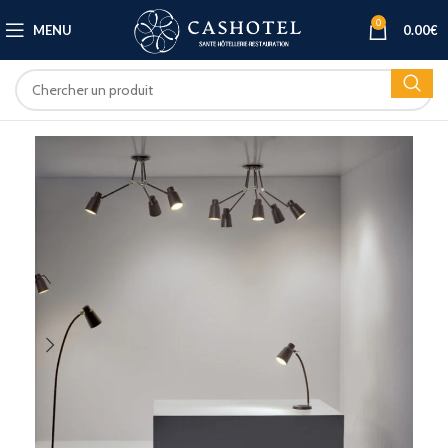
0
MENU
0.00
€