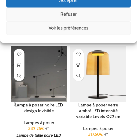
Accepter
Remise
Ses accessoires
Refuser
Voir les préférences
Produits similaires
Lampe à poser noire LED
Lampe à poser verre
La
design Invisible
ambré LED intensité
variable Levels Ø22cm
Lampes à poser
332.25
€
Lampes à poser
HT
317.50
€
HT
Lampe de table noire LED