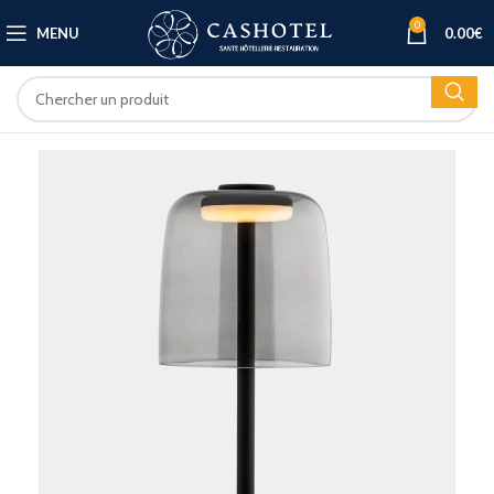
0
MENU
0.00
€