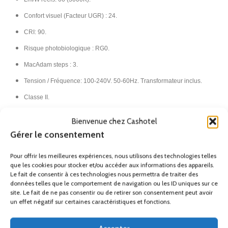
Confort visuel (Facteur UGR) : 24.
CRI: 90.
Risque photobiologique : RG0.
MacAdam steps : 3.
Tension / Fréquence: 100-240V. 50-60Hz. Transformateur inclus.
Classe II.
IP20.​
Bienvenue chez Cashotel
Gérer le consentement
Les couleurs affichées sont approximatives et peuvent ne pas refléter
fidèlement les tonalités, en raison des variations possibles liées aux
Pour offrir les meilleures expériences, nous utilisons des technologies telles
différents types de matériaux et de finitions, ainsi qu’aux facteurs
que les cookies pour stocker et/ou accéder aux informations des appareils.
d’éclairage et d’impression.
Le fait de consentir à ces technologies nous permettra de traiter des
données telles que le comportement de navigation ou les ID uniques sur ce
France Métropolitaine (Hors
site. Le fait de ne pas consentir ou de retirer son consentement peut avoir
un effet négatif sur certaines caractéristiques et fonctions.
Corse)