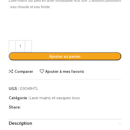
Lave-mains sur pied en acier inoxydable AISI 304
. 2 Boutons poussoirs
: eau chaude et eau froide.
Alternative:
Ajouter au panier
Comparer
Ajouter à mes favoris
UGS :
03041HTL
Catégorie :
Lave-mains et vasques inox
Share:
Description