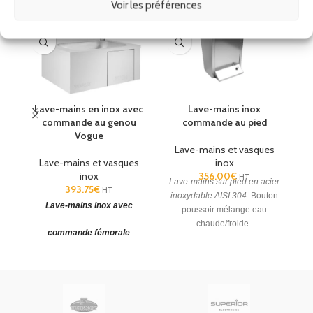
Voir les préférences
Lave-mains en inox avec
Lave-mains inox
commande au genou
commande au pied
Vogue
Lave-mains et vasques
Lave-mains et vasques
inox
inox
356.00
€
HT
Lave-mains sur pied en acier
393.75
€
HT
inoxydable AISI 304
. Bouton
Lave-mains inox avec
poussoir mélange eau
a
chaude/froide.
commande fémorale
Dimensions du
lave-mains
inox
(HxLxP) : 495 x 440 x
S
ro
345 mm.
Mélangeur eau
chaude/eau froide.