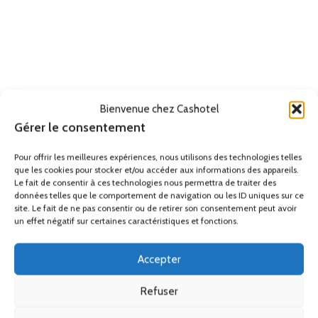
design, lave-mains pmr, norme pmr lavabo, lavabo pmr leroy merlin,
meuble lavabo pmr, lavabo angle pmr, prix lavabo pmr, lavabo pmr
réglementation, lavabo pmr aubade, lavabo inox pmr, lavabo pmr
Bricoman, lavabo pmr angle, lavabo pmr castorama, wc pmr, lavabo
pmr réglable en hauteur, lavabo pmr erp, evier pour pmr, evier
accessible pmr, evier inox pmr, evier pmr resine, lavabo faible
profondeur, évier pmr moderna, plan vasque pmr hauteur, vasque pmr
Bienvenue chez Cashotel
porcher, vasque double pmr, plan vasque résine pmr, plan vasque d
Gérer le consentement
angle pmr, plan vasque d’angle pmr, lave mains d’angle pmr, lave-
mains wc pmr, lave-mains d’angle pmr
Pour offrir les meilleures expériences, nous utilisons des technologies telles
que les cookies pour stocker et/ou accéder aux informations des appareils.
Le fait de consentir à ces technologies nous permettra de traiter des
Remise
données telles que le comportement de navigation ou les ID uniques sur ce
site. Le fait de ne pas consentir ou de retirer son consentement peut avoir
Ses accessoires
un effet négatif sur certaines caractéristiques et fonctions.
Accepter
Produits similaires
Refuser