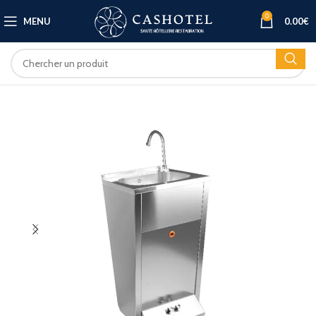
0
MENU
0.00
€