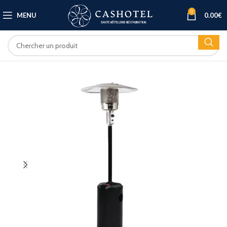
0
MENU
0.00
€