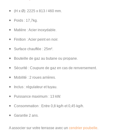
(H x Ø
): 2225 x 813 / 460 mm.
Poids : 17,7kg.
Matière : Acier inoxydable.
Finition : Acier peint en noir.
Surface chauffée : 25m².
Bouteille de gaz au butane ou propane.
Sécurité : Coupure de gaz en cas de renversement.
Mobilité : 2 roues arrières.
Inclus : régulateur et tuyau.
Puissance maximum : 13 kW.
Consommation : Entre 0,8 kg/h et 0,45 kg/h.
Garantie 2 ans.
A associer sur votre terrasse avec un
cendrier poubelle
.