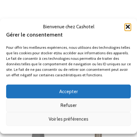
gratuite, parasol chauffant terrasse, parasol chauffant professionnel,
parasol chauffant restaurant, chauffage d extérieur pas cher, chauffage
d extérieur livraison gratuite, chauffage d extérieur terrasse, chauffage
d extérieur professionnel, chauffage d extérieur restaurant, chauffage
Bienvenue chez Cashotel
de terrasse
Gérer le consentement
Pour offrir les meilleures expériences, nous utilisons des technologies telles
Remise
que les cookies pour stocker et/ou accéder aux informations des appareils.
Ses accessoires
Le fait de consentir à ces technologies nous permettra de traiter des
données telles que le comportement de navigation ou les ID uniques sur ce
site. Le fait de ne pas consentir ou de retirer son consentement peut avoir
un effet négatif sur certaines caractéristiques et fonctions.
Produits similaires
Accepter
Refuser
Voir les préférences