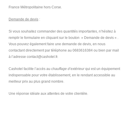
France Métropolitaine hors Corse.
Demande de devis
:
Si vous souhaitez commander des quantités importantes, n’hésitez à
remplir le formulaire en cliquant sur le bouton » Demande de devis « .
Vous pouvez également faire une demande de devis, en nous
contactant directement par téléphone au 0683616384 ou bien par mail
à l’adresse contact@cashotel.fr.
Cashotel facilite l’accès au
chauffage d’extérieur
qui est un équipement
indispensable pour votre établissement, en le rendant accessible au
meilleur prix au plus grand nombre.
Une réponse idéale aux attentes de votre clientèle.
Chauffage extérieur, chauffage d extérieur, chauffage d’extérieur,
chauffage d extérieur gaz, chauffage d extérieur électrique, chauffage d
extérieur type champignon, parasol chauffant électrique, parasol
chauffant, parasol chauffant pas cher, parasol chauffant livraison