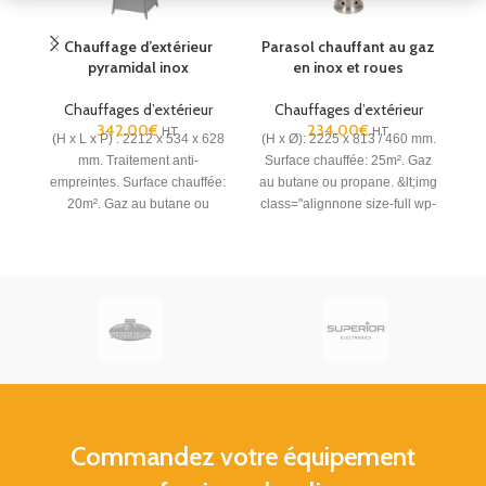
Chauffage d’extérieur
Parasol chauffant au gaz
pyramidal inox
en inox et roues
é
Chauffages d’extérieur
Chauffages d’extérieur
342.00
€
234.00
€
HT
HT
(H x L x P) : 2212 x 534 x 628
(H x Ø): 2225 x 813 / 460 mm.
mm. Traitement anti-
Surface chauffée: 25m². Gaz
C
empreintes. Surface chauffée:
au butane ou propane.
&lt;img
20m². Gaz au butane ou
class="alignnone size-full wp-
propane.
France
image-20605"
Métropolitaine hors Corse.
src="https://cashotel.fr/wp-
content/uploads/2025/01/Livraison_Gra
e1735912328750.jpg" alt=""
width="80" height="48"
/>France Métropolitaine hors
Corse.
Commandez votre équipement