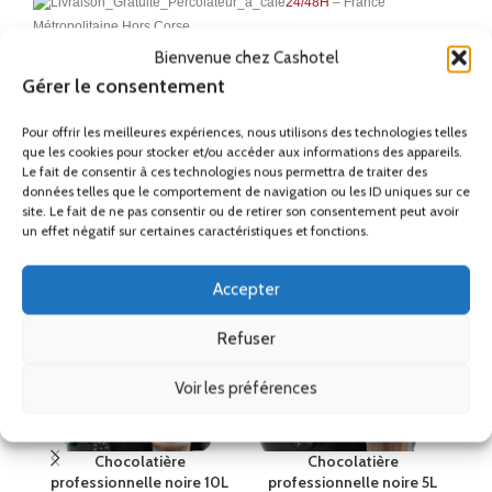
24/48H
– France
Métropolitaine Hors Corse
Bienvenue chez Cashotel
Gérer le consentement
Remise
Ses accessoires
Pour offrir les meilleures expériences, nous utilisons des technologies telles
que les cookies pour stocker et/ou accéder aux informations des appareils.
Le fait de consentir à ces technologies nous permettra de traiter des
données telles que le comportement de navigation ou les ID uniques sur ce
Produits similaires
site. Le fait de ne pas consentir ou de retirer son consentement peut avoir
un effet négatif sur certaines caractéristiques et fonctions.
Accepter
Refuser
Voir les préférences
Chocolatière
Chocolatière
Di
professionnelle noire 10L
professionnelle noire 5L