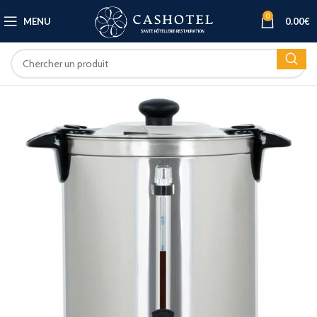
0
MENU
0.00
€