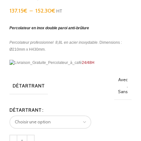
137.15
€
–
152.30
€
HT
Percolateur en inox double paroi anti-brûlure
Percolateur professionnel 8,8L en acier inoxydable
. Dimensions :
Ø210mm x H430mm.
24/48H
Avec
DÉTARTRANT
,
Sans
Alternative:
DÉTARTRANT